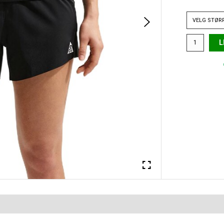
VELG
STØR
L