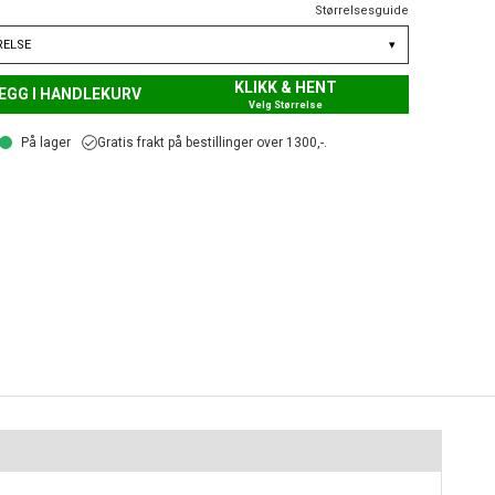
Størrelsesguide
RELSE
▾
KLIKK & HENT
EGG I HANDLEKURV
Velg Størrelse
På lager
Gratis frakt på bestillinger over 1300,-.