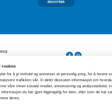
REGISTRER
VICE
s
b
r cookies
tte
gelser
er for å gi innhold og annonser et personlig preg, for å levere s
Torshov Sport har over 90 års histor
klubbhandel. Torshov Sport har fir
nalysere trafikken vår. Vi deler dessuten informasjon om hvorda
vering
Drammen, Sandvika Storsenter og Fr
inger
nerne våre innen sosiale medier, annonsering og analysearbeid, 
stilte spørsmål
formasjon du har gjort tilgjengelig for dem, eller som de har sa
oven
stene deres.