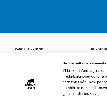
VÅRE BUTIKKER OG
KUNDESER
ÅPNINGSTIDER
Kontakt os
Kundeklub
+
OSLO
Denne nettsiden anvende
Retur og by
Salgsbetin
Vi bruker informasjonskapsl
+
Personvern
NORGE
mediefunksjoner og for å a
Frakt og le
Ledige still
nettstedet vårt, med part
FAQ - Ofte 
kombinere den med annen in
22 09 20 20
Åpenhetsl
gjennom din bruk av tjene
Vårt kundsenter holder
åpent man-fre 11-16