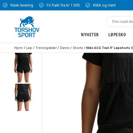
Rask levering
Fri frakt fra kr 1 300
Klikk og Hent
NYHETER
LØPESKO
Hjem
Løp
Treningsklær
Dame
Shorts