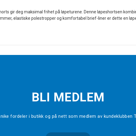
Shorts gir deg maksimal frihet på løpeturene. Denne løpeshortsen kombi
lommer, elastiske polestropper og komfortabel brief-liner er dette en lø
BLI MEDLEM
l unike fordeler i butikk og på nett som medlem av kundeklubben