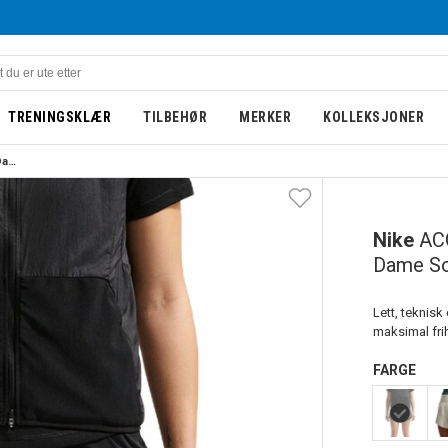
TRENINGSKLÆR
TILBEHØR
MERKER
KOLLEKSJONER
Nike ACG Trail 4" Løpehorts Dame Sort
Nike
ACG
Dame So
Lett, teknisk
maksimal frih
FARGE