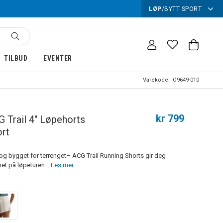
LØP
/
BYTT SPORT
TILBUD
EVENTER
Varekode:
IO9649-010
kr 799
 Trail 4" Løpehorts
rt
 og bygget for terrenget– ACG Trail Running Shorts gir deg
et på løpeturen...
Les mer.