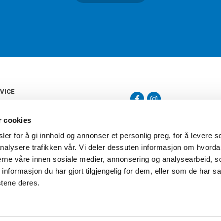
VICE
s
b
r cookies
tte
gelser
er for å gi innhold og annonser et personlig preg, for å levere s
Torshov Sport har over 90 års histor
klubbhandel. Torshov Sport har fir
nalysere trafikken vår. Vi deler dessuten informasjon om hvorda
vering
Drammen, Sandvika Storsenter og Fr
inger
nerne våre innen sosiale medier, annonsering og analysearbeid, 
stilte spørsmål
formasjon du har gjort tilgjengelig for dem, eller som de har sa
oven
stene deres.