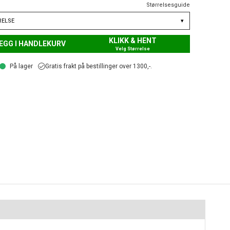
Størrelsesguide
RELSE
▾
KLIKK & HENT
EGG I HANDLEKURV
Velg Størrelse
På lager
Gratis frakt på bestillinger over 1300,-.