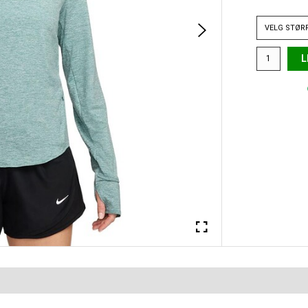
VELG
STØR
L