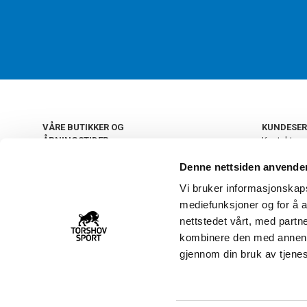
VÅRE BUTIKKER OG
KUNDESER
ÅPNINGSTIDER
Kontakt os
Kundeklub
+
OSLO
Denne nettsiden anvende
Retur og by
Salgsbetin
Vi bruker informasjonskapsl
+
Personvern
NORGE
mediefunksjoner og for å a
Frakt og le
Ledige still
nettstedet vårt, med part
FAQ - Ofte 
kombinere den med annen in
22 09 20 20
Åpenhetsl
gjennom din bruk av tjene
Vårt kundsenter holder
åpent man-fre 11-16