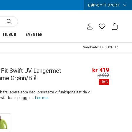
LØP
/
BYTT SPORT
TILBUD
EVENTER
Varekode:
HQ0503-017
kr 419
-Fit Swift UV Langermet
kr 699
ame Grønn/Blå
-
40
%
k fra løpere som deg, prioriterte vi funksjonalitet da vi
wift-basisplaggen...
Les mer.