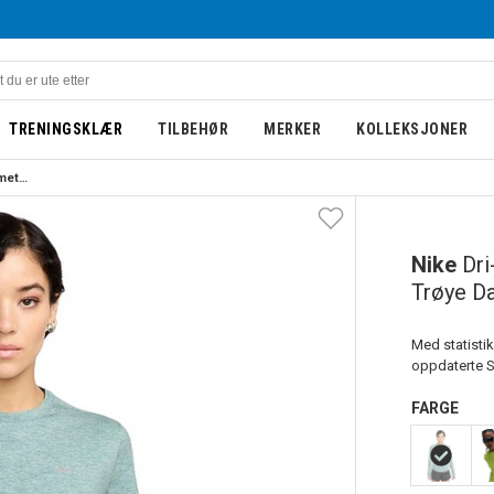
TRENINGSKLÆR
TILBEHØR
MERKER
KOLLEKSJONER
Nike Dri-Fit Swift UV Langermet Trøye Dame Grønn/Blå
Nike
Dri
Trøye D
Med statistik
oppdaterte S
FARGE