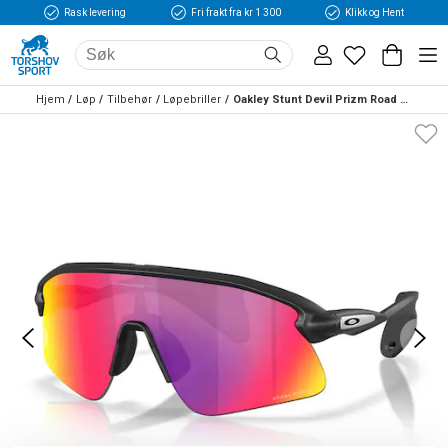
Rask levering
Fri frakt fra kr 1 300
Klikk og Hent
Hjem
Løp
Tilbehør
Løpebriller
Oakley Stunt Devil Prizm Road Solbriller Sort