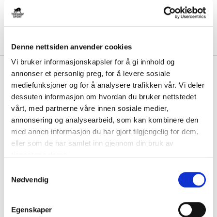
Denne nettsiden anvender cookies
Vi bruker informasjonskapsler for å gi innhold og
kr 2630
Oakley
Stunt Devil Prizm Road
annonser et personlig preg, for å levere sosiale
Solbriller Sort
mediefunksjoner og for å analysere trafikken vår. Vi deler
dessuten informasjon om hvordan du bruker nettstedet
Når du har en urokkelig trang til å yte ditt beste, trenger du en brille
vårt, med partnerne våre innen sosiale medier,
som holder tritt. Oakley St...
Les mer.
annonsering og analysearbeid, som kan kombinere den
med annen informasjon du har gjort tilgjengelig for dem,
FARGE
eller som de har samlet inn gjennom din bruk av
tjenestene deres.
S
Nødvendig
a
Størrelse
m
ONE SIZE
VALGT ALTERNATIV IKKE PÅ LAGER
t
Egenskaper
IKKE PÅ LAGER
KLIKK & HENT
y