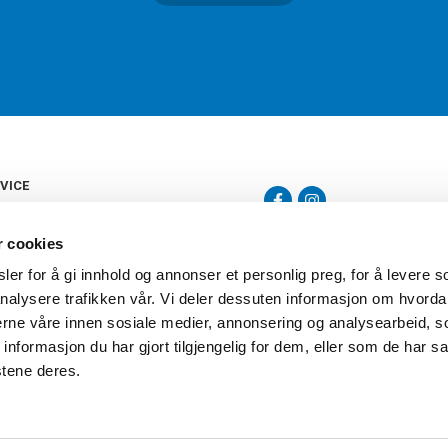
VICE
s
b
r cookies
tte
gelser
er for å gi innhold og annonser et personlig preg, for å levere s
Torshov Sport har over 90 års histor
klubbhandel. Torshov Sport har fir
nalysere trafikken vår. Vi deler dessuten informasjon om hvorda
vering
Drammen, Sandvika Storsenter og Fr
inger
nerne våre innen sosiale medier, annonsering og analysearbeid, 
stilte spørsmål
formasjon du har gjort tilgjengelig for dem, eller som de har sa
oven
stene deres.