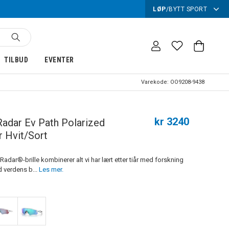
LØP
/
BYTT SPORT
TILBUD
EVENTER
Varekode:
OO9208-9438
kr 3240
Radar Ev Path Polarized
er Hvit/Sort
 Radar®-brille kombinerer alt vi har lært etter tiår med forskning
verdens b...
Les mer.