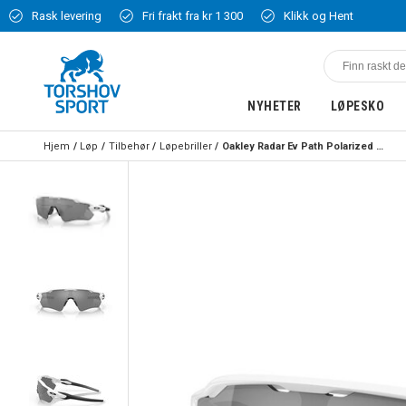
Rask levering
Fri frakt fra kr 1 300
Klikk og Hent
NYHETER
LØPESKO
Hjem
Løp
Tilbehør
Løpebriller
Oakley Radar Ev Path Polarized Solbriller Hvit/Sort