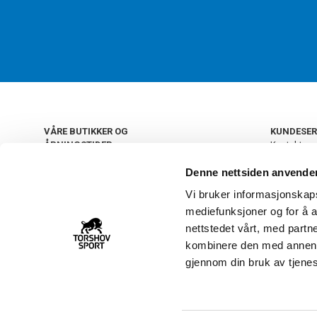
VÅRE BUTIKKER OG
KUNDESER
ÅPNINGSTIDER
Kontakt os
Kundeklub
+
OSLO
Denne nettsiden anvende
Retur og by
Salgsbetin
Vi bruker informasjonskapsl
+
Personvern
NORGE
mediefunksjoner og for å a
Frakt og le
Ledige still
nettstedet vårt, med part
FAQ - Ofte 
kombinere den med annen in
22 09 20 20
Åpenhetsl
gjennom din bruk av tjene
Vårt kundsenter holder
åpent man-fre 11-16