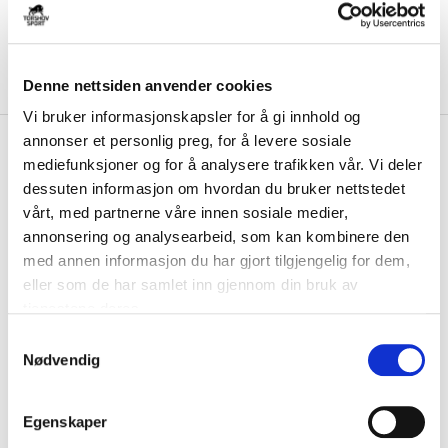
Denne nettsiden anvender cookies
Vi bruker informasjonskapsler for å gi innhold og
annonser et personlig preg, for å levere sosiale
kr 1680
Oakley
Corridor Solbriller
kr 2400
mediefunksjoner og for å analysere trafikken vår. Vi deler
Turkis/Bronse
-
30
%
dessuten informasjon om hvordan du bruker nettstedet
vårt, med partnerne våre innen sosiale medier,
Oakley® hentet inspirasjon fra løpere for å skape Corridor, en
annonsering og analysearbeid, som kan kombinere den
innfatning som er designet for å komp...
Les mer.
med annen informasjon du har gjort tilgjengelig for dem,
FARGE
eller som de har samlet inn gjennom din bruk av
tjenestene deres.
S
Nødvendig
a
Størrelse
m
ONE SIZE
PÅ LAGER
t
Egenskaper
y
LEGG I HANDLEKURV
KLIKK & HENT