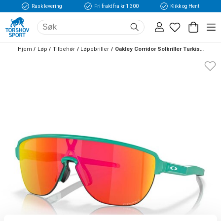
Rask levering
Fri frakt fra kr 1 300
Klikk og Hent
Hjem
Løp
Tilbehør
Løpebriller
Oakley Corridor Solbriller Turkis/Bronse