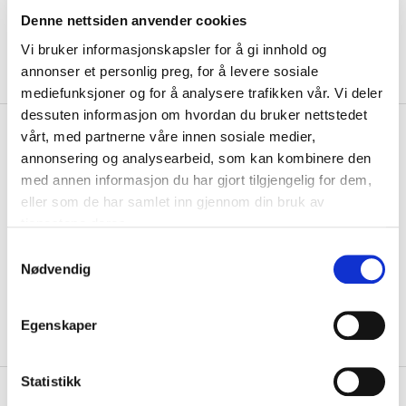
Denne nettsiden anvender cookies
Vi bruker informasjonskapsler for å gi innhold og
annonser et personlig preg, for å levere sosiale
mediefunksjoner og for å analysere trafikken vår. Vi deler
dessuten informasjon om hvordan du bruker nettstedet
kr 50
Maurten
EnergiGel 100 40g
vårt, med partnerne våre innen sosiale medier,
annonsering og analysearbeid, som kan kombinere den
Energi innkapslet i en naturlig hydrogel. Bygget med seks ingredienser
med annen informasjon du har gjort tilgjengelig for dem,
- ingen tilsatte fargestoffer...
Les mer.
eller som de har samlet inn gjennom din bruk av
tjenestene deres.
Størrelse
S
40G
PÅ LAGER
Nødvendig
a
LEGG I HANDLEKURV
KLIKK & HENT
m
t
Egenskaper
y
På lager
Gratis frakt på bestillinger over 1300,-.
k
k
Statistikk
+
PRODUKTBESKRIVELSE
e