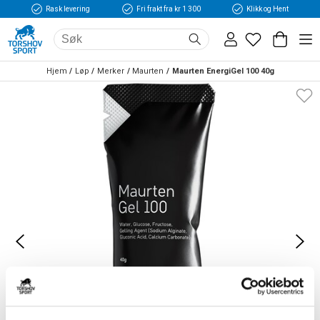
Rask levering
Fri frakt fra kr 1 300
Klikk og Hent
Hjem
Løp
Merker
Maurten
Maurten EnergiGel 100 40g