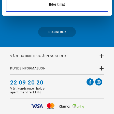
Ikke tillat
Få tilgang til unike fordeler i butikk og på nett som
medlem av kundeklubben Team Torshov.
REGISTRER
+
VÅRE BUTIKKER OG ÅPNINGSTIDER
+
KUNDEINFORMASJON
22 09 20 20
Vårt kundsenter holder
åpent man-fre 11-16