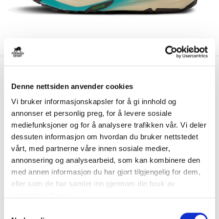
kr 1900
Brooks
Ghost Trail Løpesko
Herre Beige/Oransje/Blå
Denne nettsiden anvender cookies
Vi bruker informasjonskapsler for å gi innhold og
Terrengløpesko som også mestrer asfalt – komfort på alle turer!
annonser et personlig preg, for å levere sosiale
Brooks Ghost Trail kombinerer pusten...
Les mer.
mediefunksjoner og for å analysere trafikken vår. Vi deler
FARGE
dessuten informasjon om hvordan du bruker nettstedet
vårt, med partnerne våre innen sosiale medier,
annonsering og analysearbeid, som kan kombinere den
med annen informasjon du har gjort tilgjengelig for dem,
eller som de har samlet inn gjennom din bruk av
Størrelsesguide
Størrelse
tjenestene deres.
VELG
STØRRELSE
▾
S