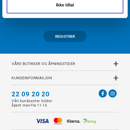
Ikke tillat
Få tilgang til unike fordeler i butikk og på nett som
medlem av kundeklubben Team Torshov.
REGISTRER
+
VÅRE BUTIKKER OG ÅPNINGSTIDER
+
KUNDEINFORMASJON
22 09 20 20
Vårt kundsenter holder
åpent man-fre 11-16