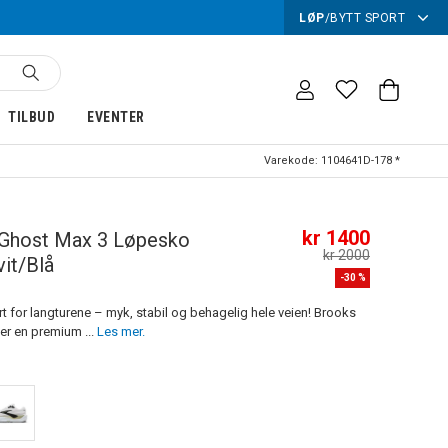
LØP
/
BYTT SPORT
TILBUD
EVENTER
Varekode:
1104641D-178 *
kr 1400
Ghost Max 3 Løpesko
kr 2000
it/Blå
-
30
%
 for langturene – myk, stabil og behagelig hele veien! Brooks
er en premium ...
Les mer.