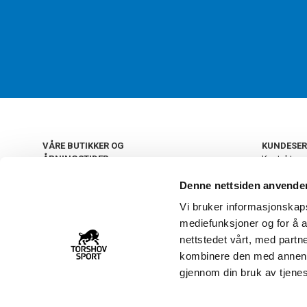
VÅRE BUTIKKER OG
KUNDESER
ÅPNINGSTIDER
Kontakt os
Kundeklub
+
OSLO
Denne nettsiden anvende
Retur og by
Salgsbetin
Vi bruker informasjonskapsl
+
Personvern
NORGE
mediefunksjoner og for å a
Frakt og le
Ledige still
nettstedet vårt, med part
FAQ - Ofte 
kombinere den med annen in
22 09 20 20
Åpenhetsl
gjennom din bruk av tjene
Vårt kundsenter holder
åpent man-fre 11-16