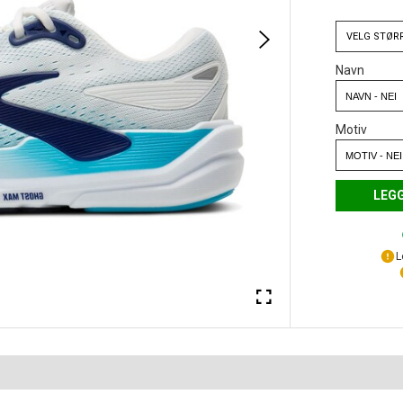
VELG
STØR
Navn
Motiv
LEGG
L