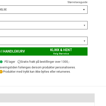
Størrelsesguide
RELSE
▾
KLIKK & HENT
 I HANDLEKURV
Velg Størrelse
På lager
Gratis frakt på bestillinger over 1300,-.
everingstiden forlenges dersom produkter personaliseres.
Produkter med trykk kan ikke byttes eller returneres.