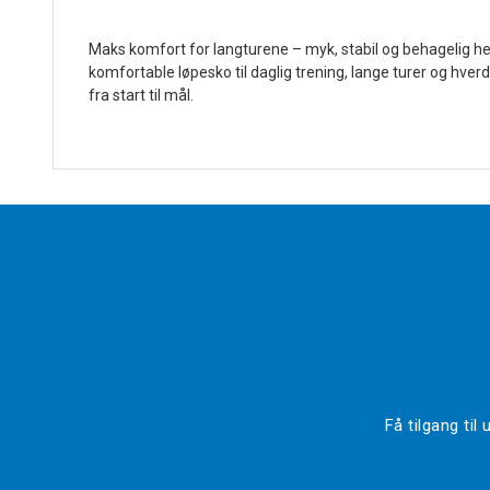
Maks komfort for langturene – myk, stabil og behagelig h
komfortable løpesko til daglig trening, lange turer og hve
fra start til mål.
Få tilgang ti