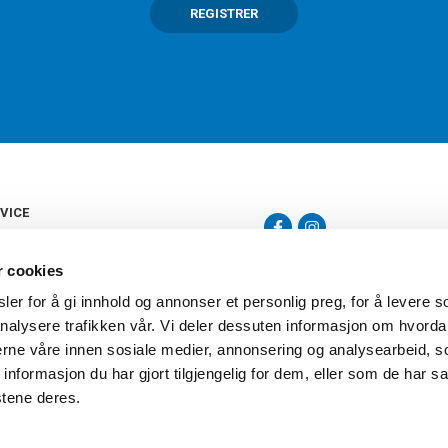
REGISTRER
VICE
s
b
r cookies
tte
gelser
er for å gi innhold og annonser et personlig preg, for å levere s
Torshov Sport har over 90 års histor
klubbhandel. Torshov Sport har fir
nalysere trafikken vår. Vi deler dessuten informasjon om hvorda
vering
Drammen, Sandvika Storsenter og Fr
inger
nerne våre innen sosiale medier, annonsering og analysearbeid, 
stilte spørsmål
formasjon du har gjort tilgjengelig for dem, eller som de har sa
oven
stene deres.