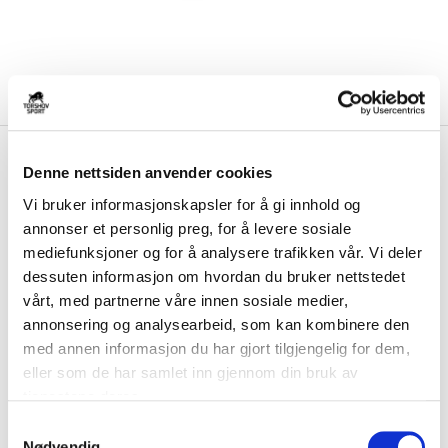
kr 3799
Norda
005 Løpesko Herre
Denne nettsiden anvender cookies
Beige/Rosa
Vi bruker informasjonskapsler for å gi innhold og
annonser et personlig preg, for å levere sosiale
Bygget for å vinne i terrenget – Norda 005 er en av de letteste og mest
avanserte terrengløpeskoene ...
Les mer.
mediefunksjoner og for å analysere trafikken vår. Vi deler
dessuten informasjon om hvordan du bruker nettstedet
FARGE
vårt, med partnerne våre innen sosiale medier,
annonsering og analysearbeid, som kan kombinere den
med annen informasjon du har gjort tilgjengelig for dem,
eller som de har samlet inn gjennom din bruk av
Størrelse
tjenestene deres.
VELG
STØRRELSE
▾
S
Nødvendig