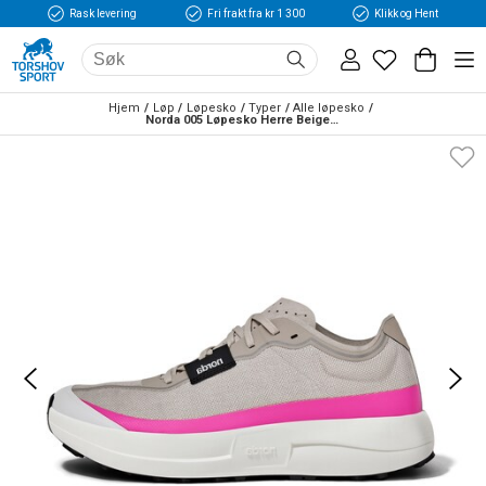
Rask levering
Fri frakt fra kr 1 300
Klikk og Hent
Hjem
Løp
Løpesko
Typer
Alle løpesko
Norda 005 Løpesko Herre Beige/Rosa