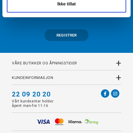
Ikke tillat
Få tilgang til unike fordeler i butikk og på nett som
medlem av kundeklubben Team Torshov.
REGISTRER
+
VÅRE BUTIKKER OG ÅPNINGSTIDER
+
KUNDEINFORMASJON
22 09 20 20
Vårt kundsenter holder
åpent man-fre 11-16