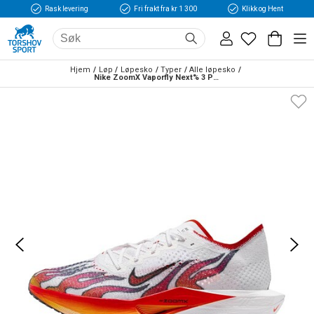
Rask levering
Fri frakt fra kr 1 300
Klikk og Hent
Hjem
Løp
Løpesko
Typer
Alle løpesko
Nike ZoomX Vaporfly Next% 3 Premium Løpesko Herre Hvit/Rød