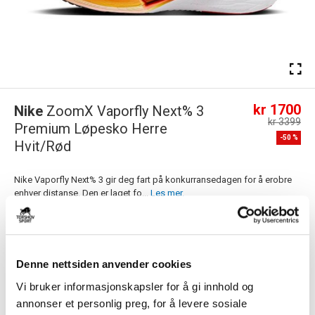
kr 1700
Nike
ZoomX Vaporfly Next% 3
kr 3399
Premium Løpesko Herre
-
50
%
Hvit/Rød
Nike Vaporfly Next% 3 gir deg fart på konkurransedagen for å erobre
enhver distanse. Den er laget fo...
Les mer.
Størrelsesguide
Størrelse
VELG
STØRRELSE
▾
Denne nettsiden anvender cookies
Navn
Vi bruker informasjonskapsler for å gi innhold og
annonser et personlig preg, for å levere sosiale