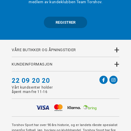
medlem av kundeklubben Team Torshov.
REGISTRER
+
VÅRE BUTIKKER OG ÅPNINGSTIDER
+
KUNDEINFORMASJON
22 09 20 20
Vårt kundsenter holder
åpent man-fre 11-16
Torshov Sport har over 90 års historie, og er landets råeste spesialist
innenfor fotball, løp, hockey og klubbhandel. Torshov Sport har fire