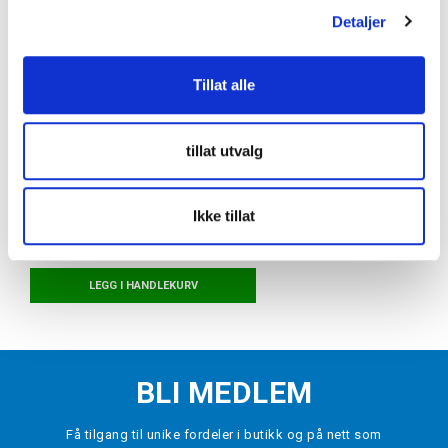
Detaljer
Tillat alle
tillat utvalg
INCYLENCE
Ultralight Angles High-Cut Løpesokker
Hvit/Sort
kr 250
Ikke tillat
VELG
STØRRELSE
▾
LEGG I HANDLEKURV
BLI MEDLEM
Få tilgang til unike fordeler i butikk og på nett som