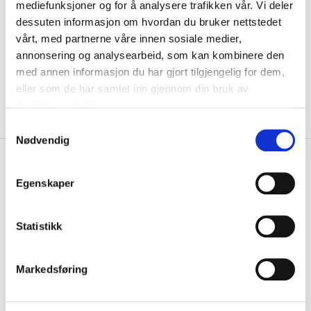
mediefunksjoner og for å analysere trafikken vår. Vi deler
Motiv
dessuten informasjon om hvordan du bruker nettstedet
vårt, med partnerne våre innen sosiale medier,
KLIKK & HENT
annonsering og analysearbeid, som kan kombinere den
LEGG I HANDLEKURV
Velg Størrelse
med annen informasjon du har gjort tilgjengelig for dem,
eller som de har samlet inn gjennom din bruk av
På lager
Gratis frakt på bestillinger over 1300,-.
tjenestene deres.
Leveringstiden forlenges dersom produkter personaliseres.
Produkter med trykk kan ikke byttes eller returneres.
S
Nødvendig
a
+
m
PRODUKTBESKRIVELSE
t
Egenskaper
+
DETALJER
y
k
Relaterte produkter
k
Statistikk
e
v
Markedsføring
a
l
g