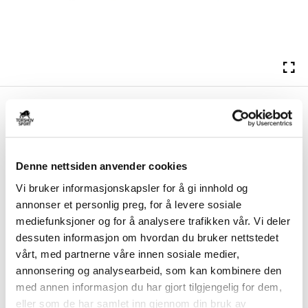
kr 2049
Nike
Vomero Plus Løpesko
Herre Hvit/Blå
Ta demping til et helt nytt nivå med Nike Vomero Plus – en løpesko
Denne nettsiden anvender cookies
laget for maksimal komfort på din...
Les mer.
Vi bruker informasjonskapsler for å gi innhold og
FARGE
annonser et personlig preg, for å levere sosiale
mediefunksjoner og for å analysere trafikken vår. Vi deler
dessuten informasjon om hvordan du bruker nettstedet
vårt, med partnerne våre innen sosiale medier,
annonsering og analysearbeid, som kan kombinere den
med annen informasjon du har gjort tilgjengelig for dem,
eller som de har samlet inn gjennom din bruk av
Størrelsesguide