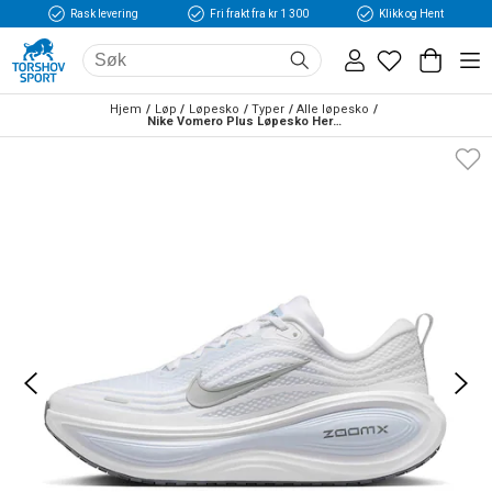
Rask levering
Fri frakt fra kr 1 300
Klikk og Hent
Hjem
Løp
Løpesko
Typer
Alle løpesko
Nike Vomero Plus Løpesko Herre Hvit/Blå