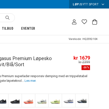
LØP
/
BYTT SPORT
TILBUD
EVENTER
Varekode:
HQ2592-104
kr 1679
gasus Premium Løpesko
kr 2399
it/Blå/Sort
-
30
%
 Premium superlader responsiv demping med en trippelstabel
igste løpeteknol...
Les mer.