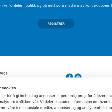
l unike fordeler i butikk og på nett som medlem av kundeklubben
REGISTRER
VICE
s
b
r cookies
tte
gelser
er for å gi innhold og annonser et personlig preg, for å levere s
Torshov Sport har over 90 års histor
klubbhandel. Torshov Sport har fir
nalysere trafikken vår. Vi deler dessuten informasjon om hvorda
vering
Drammen, Sandvika Storsenter og Fr
inger
nerne våre innen sosiale medier, annonsering og analysearbeid, 
stilte spørsmål