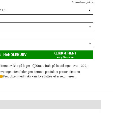
Størrelsesguide
RELSE
▾
KLIKK & HENT
 I HANDLEKURV
Velg Størrelse
lternativ ikke på lager
Gratis frakt på bestillinger over 1300,-.
everingstiden forlenges dersom produkter personaliseres.
Produkter med trykk kan ikke byttes eller returneres.