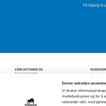
Få tilgang ti
VÅRE BUTIKKER OG
KUNDESER
ÅPNINGSTIDER
Kontakt os
Kundeklub
+
OSLO
Denne nettsiden anvende
Retur og by
Salgsbetin
Vi bruker informasjonskapsl
+
Personvern
NORGE
mediefunksjoner og for å a
Frakt og le
Ledige still
nettstedet vårt, med part
FAQ - Ofte 