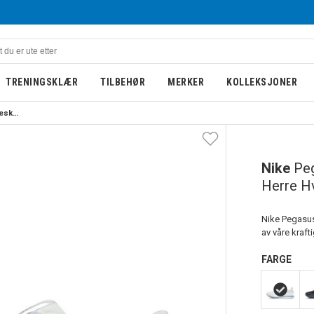
TRENINGSKLÆR
TILBEHØR
MERKER
KOLLEKSJONER
Nike Pegasus Premium Løpesko Herre Hvit/Blå/Sort
Nike
Pe
Herre Hv
Nike Pegasus
av våre kraft
FARGE