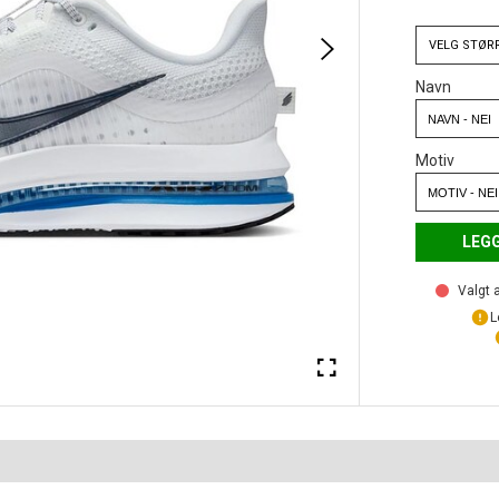
VELG
STØR
Navn
Motiv
LEGG
Valgt a
L