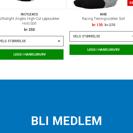
-
5
INCYLENCE
NIKE
Ultralight Angles High-Cut Løpesokker
Racing Treningssokker Sort
Hvit/Sort
kr 135
kr 270
kr 250
VELG
STØRRELSE
VELG
STØRRELSE
▾
LEGG I HANDLEKURV
LEGG I HANDLEKURV
BLI MEDLEM