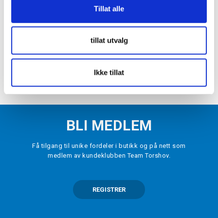
Tillat alle
INCYLENCE
Ultralight Angles High-Cut Løpesokker
Hvit/Sort
kr 250
tillat utvalg
VELG
STØRRELSE
▾
Ikke tillat
LEGG I HANDLEKURV
BLI MEDLEM
Få tilgang til unike fordeler i butikk og på nett som
medlem av kundeklubben Team Torshov.
REGISTRER