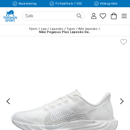
Rask levering
Fri frakt fra kr 1 300
Klikk og Hent
Hjem
Løp
Løpesko
Typer
Alle løpesko
Nike Pegasus Plus Løpesko Dame Hvit/Grå