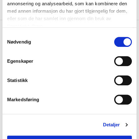
annonsering og analysearbeid, som kan kombinere den
Leveringstiden forlenges dersom produkter personaliseres.
Produkter med trykk kan ikke byttes eller returneres.
med annen informasjon du har gjort tilgjengelig for dem,
eller som de har samlet inn gjennom din bruk av
tjenestene deres.
+
PRODUKTBESKRIVELSE
S
+
Nødvendig
DETALJER
a
m
Relaterte produkter
t
Egenskaper
y
k
k
Statistikk
e
v
Markedsføring
a
l
g
Detaljer