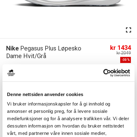
kr 1434
Nike
Pegasus Plus Løpesko
kr 2049
Dame Hvit/Grå
-
30
%
Den responsive dempingen i Pegasus gir deg energi når du skal ut på
veien og løpe. Opplev den beste ...
Les mer.
Størrelsesguide
Størrelse
Denne nettsiden anvender cookies
VELG
STØRRELSE
▾
Vi bruker informasjonskapsler for å gi innhold og
annonser et personlig preg, for å levere sosiale
KLIKK & HENT
LEGG I HANDLEKURV
Velg Størrelse
mediefunksjoner og for å analysere trafikken vår. Vi deler
dessuten informasjon om hvordan du bruker nettstedet
Valgt alternativ ikke på lager
vårt, med partnerne våre innen sosiale medier,
Gratis frakt på bestillinger over 1300,-.