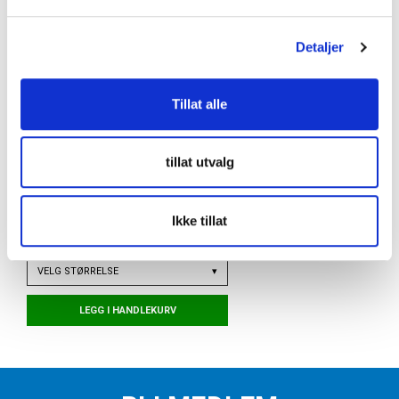
l
g
Detaljer
Tillat alle
tillat utvalg
INCYLENCE
Ultralight Angles High-Cut Løpesokker
Ikke tillat
Hvit/Sort
kr 250
VELG
STØRRELSE
▾
LEGG I HANDLEKURV