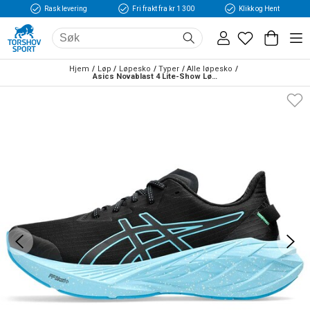
Rask levering
Fri frakt fra kr 1 300
Klikk og Hent
Hjem
Løp
Løpesko
Typer
Alle løpesko
Asics Novablast 4 Lite-Show Løpesko Herre Sort/Blå