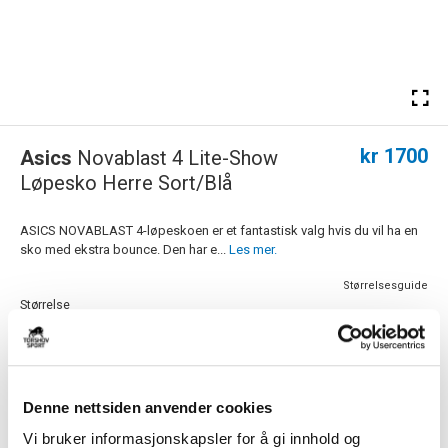
kr 1700
Asics
Novablast 4 Lite-Show
Løpesko Herre Sort/Blå
ASICS NOVABLAST 4-løpeskoen er et fantastisk valg hvis du vil ha en
sko med ekstra bounce. Den har e...
Les mer.
Størrelsesguide
Størrelse
VELG
STØRRELSE
▾
Navn
Denne nettsiden anvender cookies
Motiv
Vi bruker informasjonskapsler for å gi innhold og