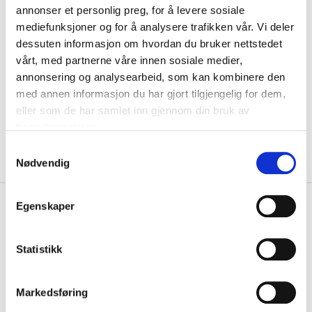
annonser et personlig preg, for å levere sosiale
mediefunksjoner og for å analysere trafikken vår. Vi deler
Pigging
dessuten informasjon om hvordan du bruker nettstedet
vårt, med partnerne våre innen sosiale medier,
annonsering og analysearbeid, som kan kombinere den
KLIKK & HENT
LEGG I HANDLEKURV
med annen informasjon du har gjort tilgjengelig for dem,
Velg Størrelse
eller som de har samlet inn gjennom din bruk av
Valgt alternativ ikke på lager
tjenestene deres.
Gratis frakt på bestillinger over 1300,-.
S
Leveringstiden forlenges dersom produkter personaliseres.
Produkter med trykk kan ikke byttes eller returneres.
Nødvendig
a
m
t
+
PRODUKTBESKRIVELSE
Egenskaper
y
+
k
DETALJER
k
Statistikk
Relaterte produkter
e
v
Markedsføring
a