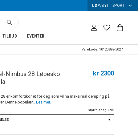
LØP
/
BYTT SPORT
TILBUD
EVENTER
Varekode:
1012B899-502 *
kr 2300
el-Nimbus 28 Løpesko
la
8 er komfortikonet for deg som vil ha maksimal demping på
rer. Denne populær...
Les mer.
Størrelsesguide
RELSE
▾