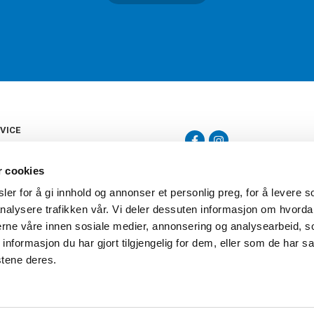
VICE
s
b
r cookies
tte
gelser
er for å gi innhold og annonser et personlig preg, for å levere s
Torshov Sport har over 90 års histor
klubbhandel. Torshov Sport har fir
nalysere trafikken vår. Vi deler dessuten informasjon om hvorda
vering
Drammen, Sandvika Storsenter og Fr
inger
nerne våre innen sosiale medier, annonsering og analysearbeid, 
stilte spørsmål
formasjon du har gjort tilgjengelig for dem, eller som de har sa
oven
stene deres.