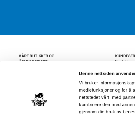
VÅRE BUTIKKER OG
KUNDESER
ÅPNINGSTIDER
Kontakt os
Kundeklub
+
OSLO
Denne nettsiden anvende
Retur og by
Salgsbetin
Vi bruker informasjonskapsl
+
Personvern
NORGE
mediefunksjoner og for å a
Frakt og le
Ledige still
nettstedet vårt, med part
FAQ - Ofte 
kombinere den med annen in
22 09 20 20
Åpenhetsl
gjennom din bruk av tjene
Vårt kundsenter holder
åpent man-fre 11-16