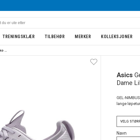
TRENINGSKLÆR
TILBEHØR
MERKER
KOLLEKSJONER
Asics Gel-Nimbus 28 Løpesko Dame Lilla
Asics
G
Dame Lil
GEL-NIMBUS 2
lange løpetu
VELG
STØR
Navn