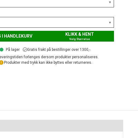
KLIKK & HENT
 I HANDLEKURV
Velg Størrelse
På lager
Gratis frakt på bestillinger over 1300,-.
everingstiden forlenges dersom produkter personaliseres.
Produkter med trykk kan ikke byttes eller returneres.