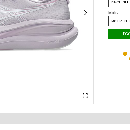
Motiv
LEGG
L