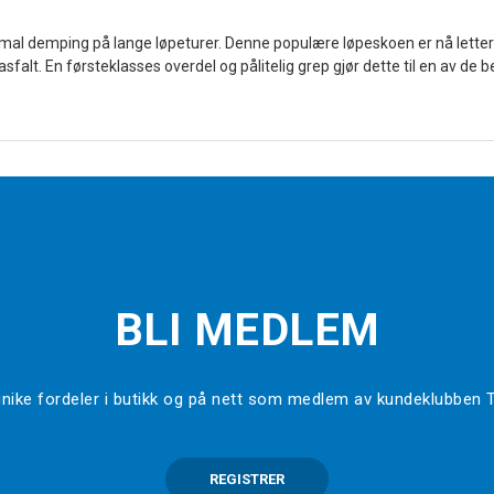
imal demping på lange løpeturer. Denne populære løpeskoen er nå let
asfalt. En førsteklasses overdel og pålitelig grep gjør dette til en av d
BLI MEDLEM
l unike fordeler i butikk og på nett som medlem av kundeklubben
REGISTRER