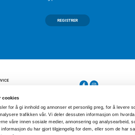
REGISTRER
VICE
s
b
r cookies
tte
gelser
er for å gi innhold og annonser et personlig preg, for å levere s
Torshov Sport har over 90 års histor
klubbhandel. Torshov Sport har fir
nalysere trafikken vår. Vi deler dessuten informasjon om hvorda
vering
Drammen, Sandvika Storsenter og Fr
inger
nerne våre innen sosiale medier, annonsering og analysearbeid, 
stilte spørsmål
formasjon du har gjort tilgjengelig for dem, eller som de har sa
oven