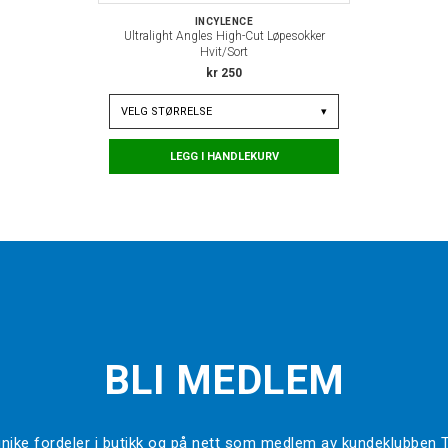
INCYLENCE
Ultralight Angles High-Cut Løpesokker
Hvit/Sort
kr 250
VELG
STØRRELSE
▾
LEGG I HANDLEKURV
BLI MEDLEM
l unike fordeler i butikk og på nett som medlem av kundeklubben