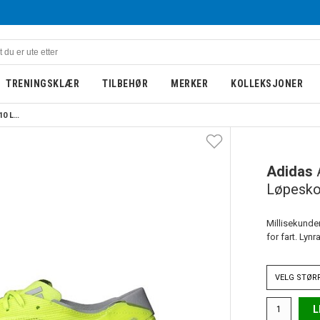
TRENINGSKLÆR
TILBEHØR
MERKER
KOLLEKSJONER
Adidas Adizero Takumi Sen 10 Løpesko Herre Volt/Sort
Adidas
Løpesko
Millisekunde
for fart. Lynr
VELG
STØR
L