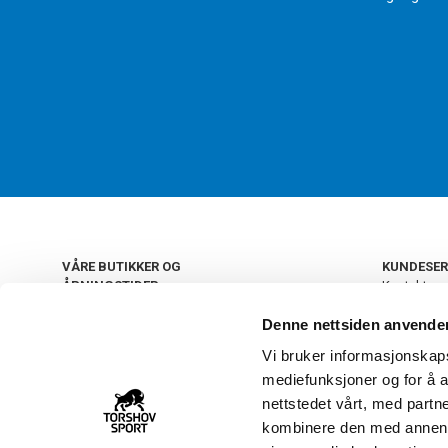
VÅRE BUTIKKER OG
KUNDESER
ÅPNINGSTIDER
Kontakt os
Kundeklub
+
OSLO
Denne nettsiden anvende
Retur og by
Salgsbetin
Vi bruker informasjonskapsl
+
Personvern
NORGE
mediefunksjoner og for å a
Frakt og le
Ledige still
nettstedet vårt, med part
FAQ - Ofte 
kombinere den med annen in
22 09 20 20
Åpenhetsl