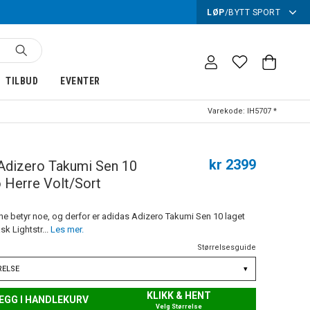
LØP
/
BYTT SPORT
TILBUD
EVENTER
Varekode:
IH5707 *
kr 2399
Adizero Takumi Sen 10
 Herre Volt/Sort
ne betyr noe, og derfor er adidas Adizero Takumi Sen 10 laget
ask Lightstr...
Les mer.
Størrelsesguide
RELSE
▾
KLIKK & HENT
EGG I HANDLEKURV
Velg Størrelse