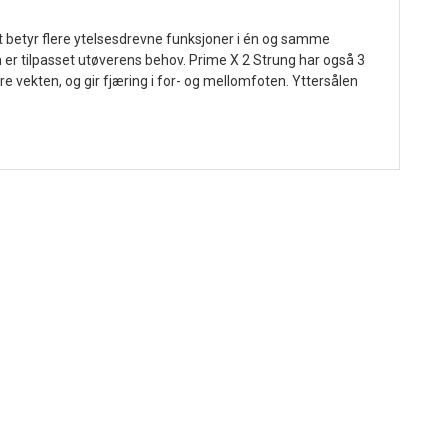
t betyr flere ytelsesdrevne funksjoner i én og samme
er tilpasset utøverens behov. Prime X 2 Strung har også 3
 vekten, og gir fjæring i for- og mellomfoten. Yttersålen