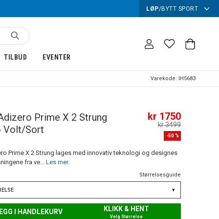
LØP
/
BYTT SPORT
TILBUD
EVENTER
Varekode:
IH5683
kr 1750
Adizero Prime X 2 Strung
kr 3499
 Volt/Sort
-
50
%
ro Prime X 2 Strung lages med innovativ teknologi og designes
ningene fra ve...
Les mer.
Størrelsesguide
RELSE
▾
KLIKK & HENT
EGG I HANDLEKURV
Velg Størrelse