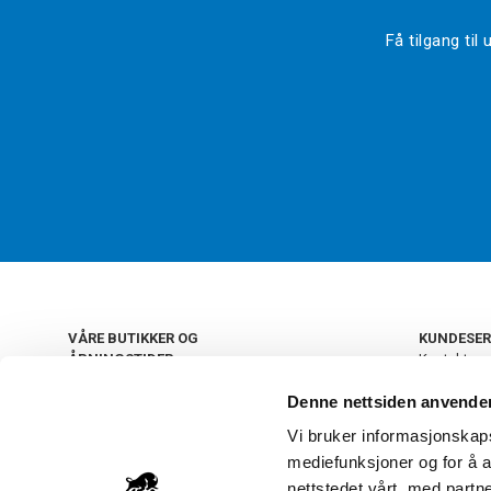
Få tilgang ti
VÅRE BUTIKKER OG
KUNDESER
ÅPNINGSTIDER
Kontakt os
Kundeklub
+
OSLO
Denne nettsiden anvende
Retur og by
Salgsbetin
Vi bruker informasjonskapsl
+
Personvern
NORGE
mediefunksjoner og for å a
Frakt og le
Ledige still
nettstedet vårt, med part