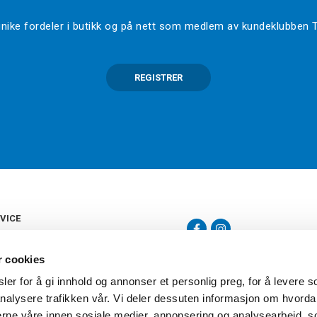
l unike fordeler i butikk og på nett som medlem av kundeklubben
REGISTRER
VICE
s
b
r cookies
tte
gelser
er for å gi innhold og annonser et personlig preg, for å levere s
Torshov Sport har over 90 års histor
klubbhandel. Torshov Sport har fir
nalysere trafikken vår. Vi deler dessuten informasjon om hvorda
vering
Drammen, Sandvika Storsenter og Fr
inger
nerne våre innen sosiale medier, annonsering og analysearbeid, 