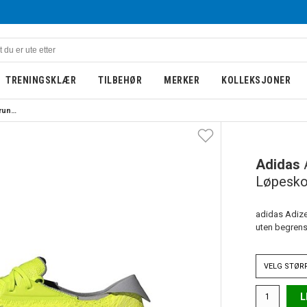
TRENINGSKLÆR
TILBEHØR
MERKER
KOLLEKSJONER
Adidas Adizero Prime X 2 Strung Løpesko Volt/Sort
Adidas
Løpesko
adidas Adize
uten begrens
VELG
STØR
L