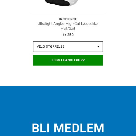
INCYLENCE
Ultralight Angles High-Cut Løpesokker
Hvit/Sort
kr 250
VELG
STØRRELSE
▾
LEGG I HANDLEKURV
BLI MEDLEM