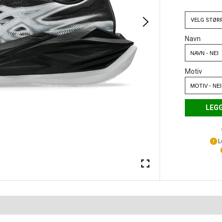
VELG
STØR
Navn
Motiv
LEGG
L