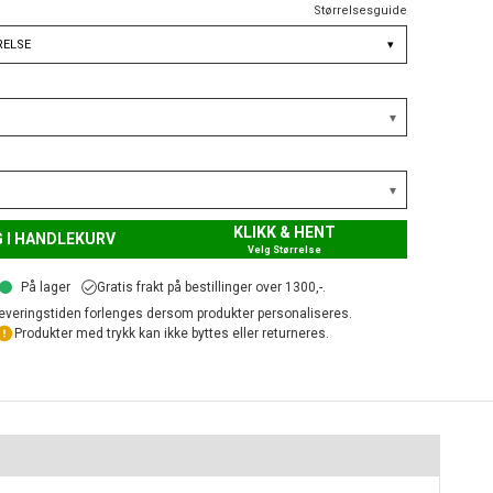
Størrelsesguide
RELSE
▾
KLIKK & HENT
 I HANDLEKURV
Velg Størrelse
På lager
Gratis frakt på bestillinger over 1300,-.
everingstiden forlenges dersom produkter personaliseres.
Produkter med trykk kan ikke byttes eller returneres.