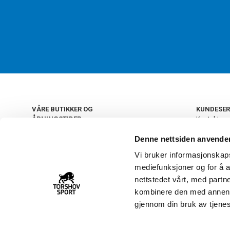
VÅRE BUTIKKER OG
KUNDESER
ÅPNINGSTIDER
Kontakt os
Kundeklub
+
OSLO
Denne nettsiden anvende
Retur og by
Salgsbetin
Vi bruker informasjonskapsl
+
Personvern
NORGE
mediefunksjoner og for å a
Frakt og le
Ledige still
nettstedet vårt, med part
FAQ - Ofte 
kombinere den med annen in
22 09 20 20
Åpenhetsl
gjennom din bruk av tjene
Vårt kundsenter holder
åpent man-fre 11-16