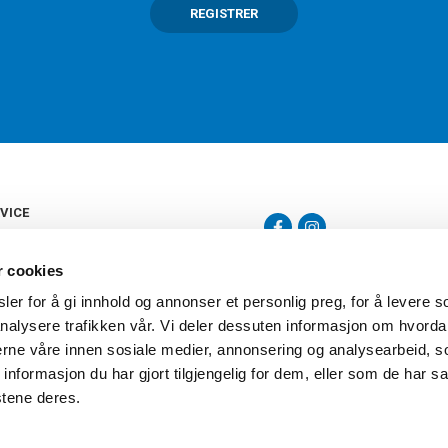
REGISTRER
VICE
s
b
r cookies
tte
gelser
er for å gi innhold og annonser et personlig preg, for å levere s
Torshov Sport har over 90 års histor
klubbhandel. Torshov Sport har fir
nalysere trafikken vår. Vi deler dessuten informasjon om hvorda
vering
Drammen, Sandvika Storsenter og Fr
inger
nerne våre innen sosiale medier, annonsering og analysearbeid, 
stilte spørsmål
formasjon du har gjort tilgjengelig for dem, eller som de har sa
oven
stene deres.