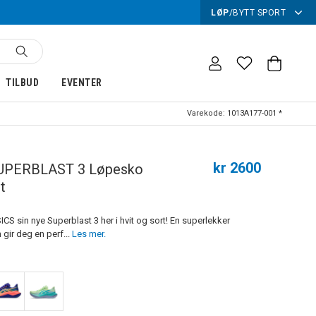
LØP
/
BYTT SPORT
TILBUD
EVENTER
Varekode:
1013A177-001 *
kr 2600
UPERBLAST 3 Løpesko
t
ICS sin nye Superblast 3 her i hvit og sort! En superlekker
gir deg en perf...
Les mer.