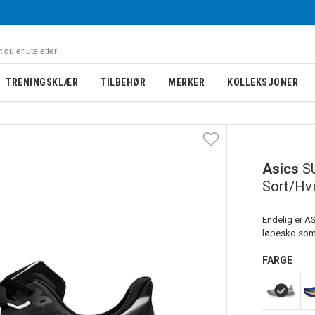
TRENINGSKLÆR
TILBEHØR
MERKER
KOLLEKSJONER
LIMITED EDITION
Asics
S
Sort/Hvi
Endelig er AS
løpesko som 
FARGE