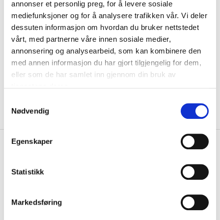
annonser et personlig preg, for å levere sosiale
Navn
mediefunksjoner og for å analysere trafikken vår. Vi deler
dessuten informasjon om hvordan du bruker nettstedet
Motiv
vårt, med partnerne våre innen sosiale medier,
annonsering og analysearbeid, som kan kombinere den
med annen informasjon du har gjort tilgjengelig for dem,
KLIKK & HENT
LEGG I HANDLEKURV
eller som de har samlet inn gjennom din bruk av
Velg Størrelse
tjenestene deres.
På lager
Gratis frakt på bestillinger over 1300,-.
S
Leveringstiden forlenges dersom produkter personaliseres.
Nødvendig
a
Produkter med trykk kan ikke byttes eller returneres.
m
t
Egenskaper
+
PRODUKTBESKRIVELSE
y
k
+
DETALJER
k
Statistikk
e
Relaterte produkter
v
Markedsføring
a
l