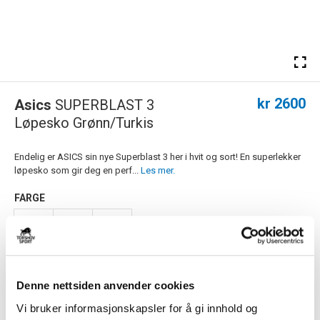
kr 2600
Asics
SUPERBLAST 3
Løpesko Grønn/Turkis
Endelig er ASICS sin nye Superblast 3 her i hvit og sort! En superlekker
løpesko som gir deg en perf...
Les mer.
FARGE
Størrelsesguide
Størrelse
Denne nettsiden anvender cookies
VELG
STØRRELSE
▾
Vi bruker informasjonskapsler for å gi innhold og