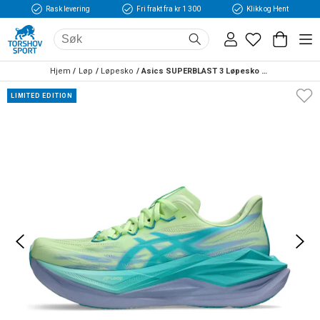
Rask levering
Fri frakt fra kr 1 300
Klikk og Hent
Hjem
Løp
Løpesko
Asics SUPERBLAST 3 Løpesko Grønn/Turkis
LIMITED EDITION