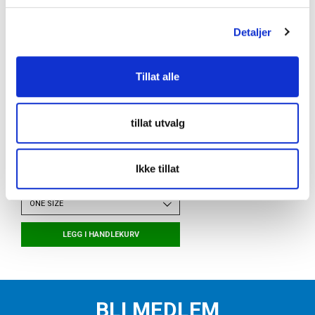
g
Detaljer
Tillat alle
tillat utvalg
TORSHOV SPORT
2 pack Løpesokker Hvit
Ikke tillat
kr 199
ONE SIZE
LEGG I HANDLEKURV
BLI MEDLEM