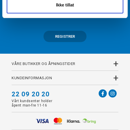
Ikke tillat
Få tilgang til unike fordeler i butikk og på nett som
medlem av kundeklubben Team Torshov.
REGISTRER
+
VÅRE BUTIKKER OG ÅPNINGSTIDER
+
KUNDEINFORMASJON
22 09 20 20
Vårt kundsenter holder
åpent man-fre 11-16