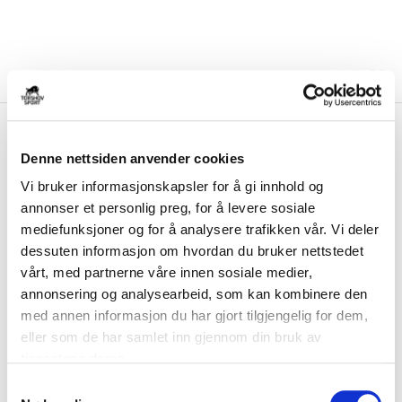
kr 2300
Asics
GEL-KAYANO 33
Løpesko Herre Hvit/Grønn
Denne nettsiden anvender cookies
Vi bruker informasjonskapsler for å gi innhold og
Stabilitet i toppklasse – Kayano 33 er løpeskoen for deg som vil ha
annonser et personlig preg, for å levere sosiale
maksimal støtte uten å ofre komf...
Les mer.
mediefunksjoner og for å analysere trafikken vår. Vi deler
FARGE
dessuten informasjon om hvordan du bruker nettstedet
vårt, med partnerne våre innen sosiale medier,
annonsering og analysearbeid, som kan kombinere den
med annen informasjon du har gjort tilgjengelig for dem,
eller som de har samlet inn gjennom din bruk av
Størrelsesguide
Størrelse
tjenestene deres.
VELG
STØRRELSE
▾
S