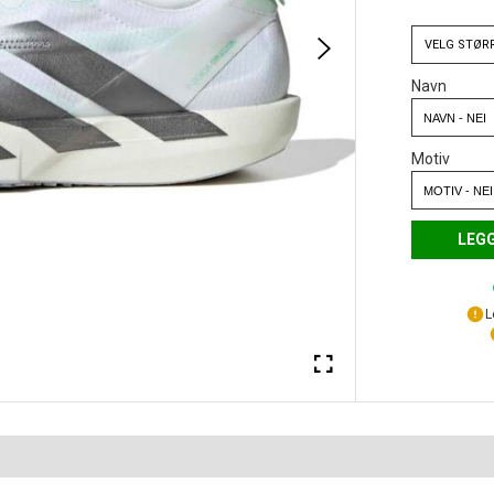
VELG
STØR
Navn
Motiv
LEGG
L