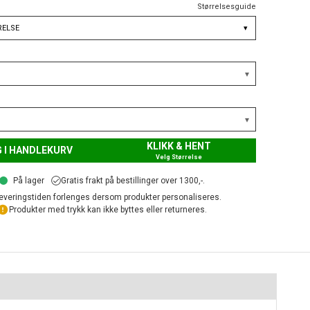
Størrelsesguide
RELSE
▾
KLIKK & HENT
 I HANDLEKURV
Velg Størrelse
På lager
Gratis frakt på bestillinger over 1300,-.
everingstiden forlenges dersom produkter personaliseres.
Produkter med trykk kan ikke byttes eller returneres.