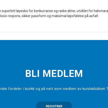
n superlett løpesko for konkurranse og raske økter, utviklet for halvmara
osiv respons, sikker passform og maksimal løpsfølelse på asfalt.
BLI MEDLEM
l unike fordeler i butikk og på nett som medlem av kundeklubben
REGISTRER