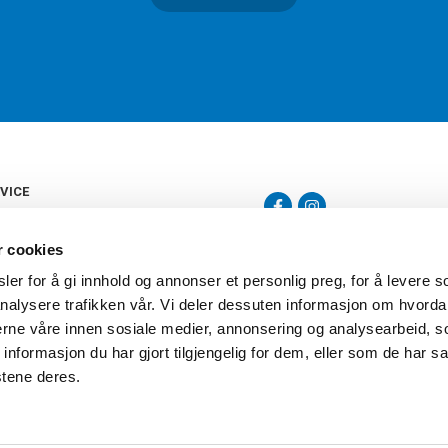
VICE
s
b
r cookies
tte
gelser
er for å gi innhold og annonser et personlig preg, for å levere s
Torshov Sport har over 90 års histor
klubbhandel. Torshov Sport har fir
nalysere trafikken vår. Vi deler dessuten informasjon om hvorda
vering
Drammen, Sandvika Storsenter og Fr
inger
nerne våre innen sosiale medier, annonsering og analysearbeid, 
stilte spørsmål
formasjon du har gjort tilgjengelig for dem, eller som de har sa
oven
stene deres.