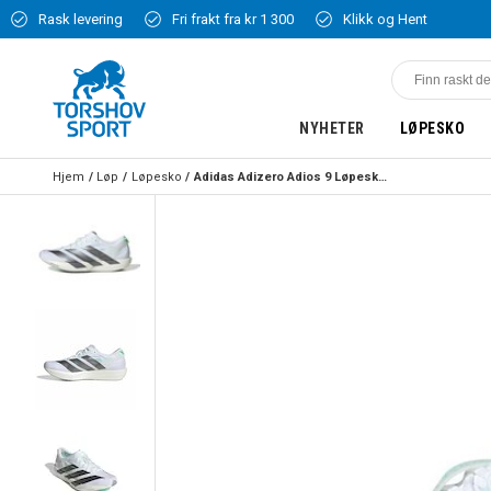
Rask levering
Fri frakt fra kr 1 300
Klikk og Hent
NYHETER
LØPESKO
Hjem
Løp
Løpesko
Adidas Adizero Adios 9 Løpesko Dame Hvit/Grå