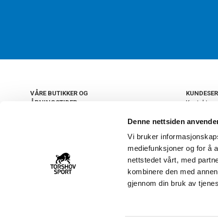
VÅRE BUTIKKER OG
KUNDESER
ÅPNINGSTIDER
Kontakt os
Kundeklub
+
OSLO
Denne nettsiden anvende
Retur og by
Salgsbetin
Vi bruker informasjonskapsl
+
Personvern
NORGE
mediefunksjoner og for å a
Frakt og le
Ledige still
nettstedet vårt, med part
FAQ - Ofte 
kombinere den med annen in
22 09 20 20
Åpenhetsl
gjennom din bruk av tjene
Vårt kundsenter holder
åpent man-fre 11-16