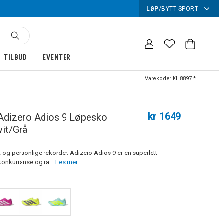
LØP
/
BYTT SPORT
TILBUD
EVENTER
Varekode:
KH8897 *
kr 1649
Adizero Adios 9 Løpesko
it/Grå
t og personlige rekorder. Adizero Adios 9 er en superlett
konkurranse og ra...
Les mer.