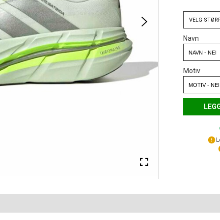
VELG
STØR
Navn
Motiv
LEGG
L