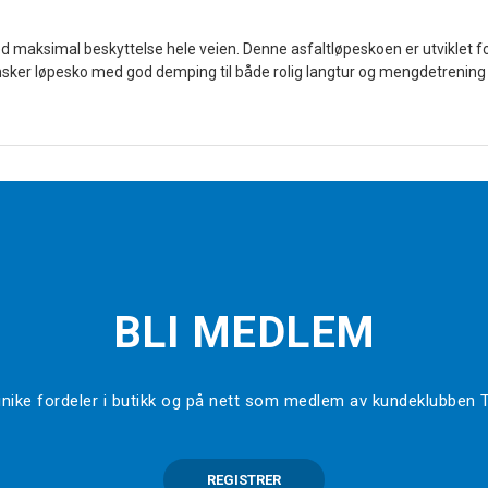
ed maksimal beskyttelse hele veien. Denne asfaltløpeskoen er utviklet 
m ønsker løpesko med god demping til både rolig langtur og mengdetrening
BLI MEDLEM
l unike fordeler i butikk og på nett som medlem av kundeklubben
REGISTRER