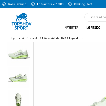
Rask levering
Fri frakt fra kr 1 300
Klikk og Hent
NYHETER
LØPESKO
Hjem
Løp
Løpesko
Adidas Adistar BYD 2 Løpesko Herre Beige/Grønn