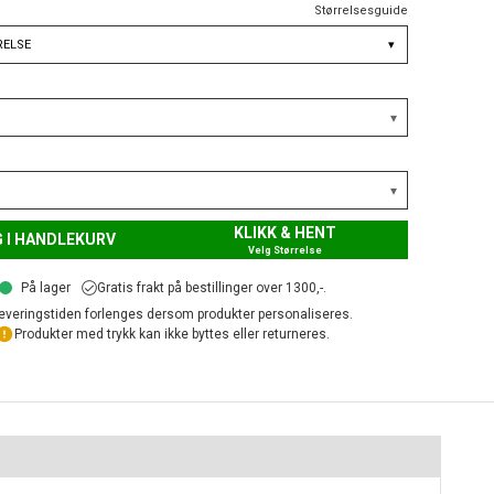
Størrelsesguide
RELSE
▾
KLIKK & HENT
 I HANDLEKURV
Velg Størrelse
På lager
Gratis frakt på bestillinger over 1300,-.
everingstiden forlenges dersom produkter personaliseres.
Produkter med trykk kan ikke byttes eller returneres.