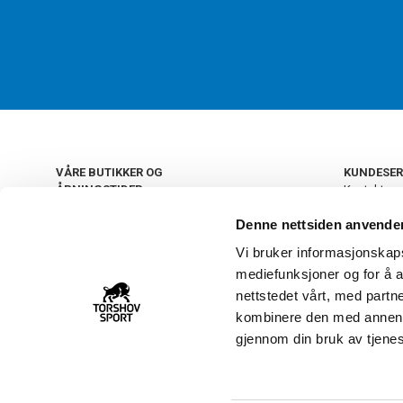
VÅRE BUTIKKER OG
KUNDESER
ÅPNINGSTIDER
Kontakt os
Kundeklub
+
OSLO
Denne nettsiden anvende
Retur og by
Salgsbetin
Vi bruker informasjonskapsl
+
Personvern
NORGE
mediefunksjoner og for å a
Frakt og le
Ledige still
nettstedet vårt, med part
FAQ - Ofte 
kombinere den med annen in
22 09 20 20
Åpenhetsl
gjennom din bruk av tjene
Vårt kundsenter holder
åpent man-fre 11-16