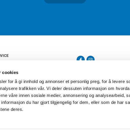
VICE
s
b
r cookies
tte
gelser
er for å gi innhold og annonser et personlig preg, for å levere s
Torshov Sport har over 90 års histor
klubbhandel. Torshov Sport har fir
nalysere trafikken vår. Vi deler dessuten informasjon om hvorda
vering
Drammen, Sandvika Storsenter og Fr
inger
nerne våre innen sosiale medier, annonsering og analysearbeid, 
stilte spørsmål
formasjon du har gjort tilgjengelig for dem, eller som de har sa
oven
stene deres.