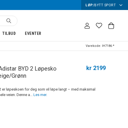
LØP
/
BYTT SPORT
TILBUD
EVENTER
Varekode:
IH7186 *
kr 2199
Adistar BYD 2 Løpesko
eige/Grønn
2 er løpeskoen for deg som vil løpe langt – med maksimal
ele veien. Denne a...
Les mer.