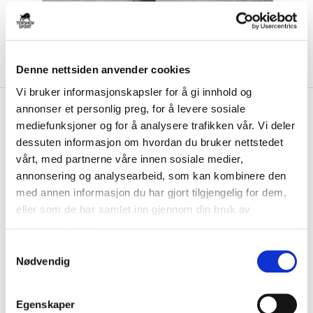
Denne nettsiden anvender cookies
Vi bruker informasjonskapsler for å gi innhold og
kr 415
Nike
Tech Fleece
annonser et personlig preg, for å levere sosiale
kr 829
mediefunksjoner og for å analysere trafikken vår. Vi deler
Fritidsshorts Grå
-
50
%
dessuten informasjon om hvordan du bruker nettstedet
vårt, med partnerne våre innen sosiale medier,
Nike Sportswear Tech Fleece shorts for herre er laget av et mykt og lett
fleecemateriale som gir bev...
Les mer.
annonsering og analysearbeid, som kan kombinere den
med annen informasjon du har gjort tilgjengelig for dem,
FARGE
eller som de har samlet inn gjennom din bruk av
tjenestene deres.
S
Nødvendig
a
Størrelsesguide
m
Størrelse
t
VELG
STØRRELSE
▾
Egenskaper