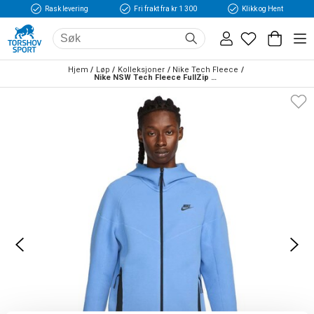
Rask levering
Fri frakt fra kr 1 300
Klikk og Hent
Hjem
Løp
Kolleksjoner
Nike Tech Fleece
Nike NSW Tech Fleece FullZip Hettegenser Blå/Sort