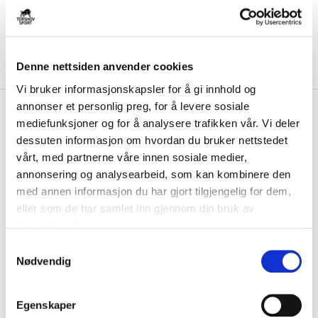
Denne nettsiden anvender cookies
Vi bruker informasjonskapsler for å gi innhold og
annonser et personlig preg, for å levere sosiale
kr 750
Nike
NSW Tech Fleece FullZip
mediefunksjoner og for å analysere trafikken vår. Vi deler
kr 1499
Hettegenser Blå/Sort
dessuten informasjon om hvordan du bruker nettstedet
-
50
%
vårt, med partnerne våre innen sosiale medier,
Nike Sportswear Tech Fleece FullZip Hettegenser er designet for kaldt
annonsering og analysearbeid, som kan kombinere den
vær. Den er utrolig komfortabe...
Les mer.
med annen informasjon du har gjort tilgjengelig for dem,
Produktet sendes fra vår butikk i Bergen.
eller som de har samlet inn gjennom din bruk av
tjenestene deres.
S
Størrelsesguide
Nødvendig
a
Størrelse
m
VELG
STØRRELSE
▾
t
Egenskaper
KLIKK & HENT
LEGG I HANDLEKURV
y