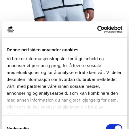
kr 949
Nike
NSW Tech Fleece Full-
Denne nettsiden anvender cookies
Zip Hettegenser Barn
Vi bruker informasjonskapsler for å gi innhold og
Lyseblå/Sort
annonser et personlig preg, for å levere sosiale
mediefunksjoner og for å analysere trafikken vår. Vi deler
Nike Sportswear Tech Fleece Windrunner FullZip hettegenser til barn er
designet for kaldt vær. Den e...
Les mer.
dessuten informasjon om hvordan du bruker nettstedet
vårt, med partnerne våre innen sosiale medier,
Produktet sendes fra vår butikk i Bergen.
annonsering og analysearbeid, som kan kombinere den
med annen informasjon du har gjort tilgjengelig for dem,
eller som de har samlet inn gjennom din bruk av
FARGE
tjenestene deres.
S
Nødvendig