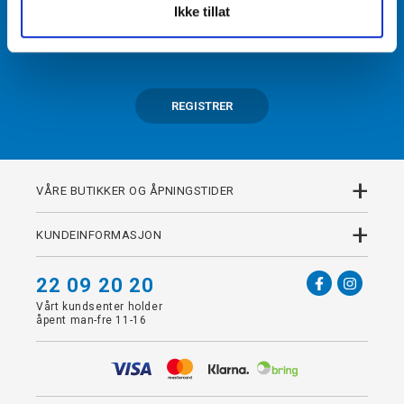
Ikke tillat
Få tilgang til unike fordeler i butikk og på nett som
medlem av kundeklubben Team Torshov.
REGISTRER
+
VÅRE BUTIKKER OG ÅPNINGSTIDER
+
KUNDEINFORMASJON
22 09 20 20
Vårt kundsenter holder
åpent man-fre 11-16