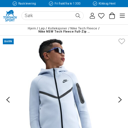
Rask levering
Fri frakt fra kr 1 300
Klikk og Hent
Hjem
Løp
Kolleksjoner
Nike Tech Fleece
Nike NSW Tech Fleece Full-Zip Hettegenser Barn Lyseblå/Sort
BARN