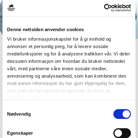
Denne nettsiden anvender cookies
Vi bruker informasjonskapsler for å gi innhold og
annonser et personlig preg, for å levere sosiale
kr 949
Nike
NSW Tech Fleece Full-
mediefunksjoner og for å analysere trafikken vår. Vi deler
Zip Hettegenser Barn
dessuten informasjon om hvordan du bruker nettstedet
Lyseblå/Lysegrønn
vårt, med partnerne våre innen sosiale medier,
annonsering og analysearbeid, som kan kombinere den
Nike Sportswear Tech Fleece Windrunner FullZip hettegenser til barn er
med annen informasjon du har gjort tilgjengelig for dem,
designet for kaldt vær. Den e...
Les mer.
eller som de har samlet inn gjennom din bruk av
Produktet sendes fra vår butikk i Bergen.
tjenestene deres.
S
Nødvendig
a
Størrelsesguide
Størrelse
m
t
VELG
STØRRELSE
▾
Egenskaper
y