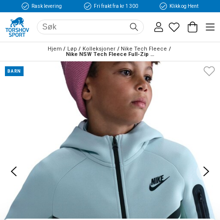
Rask levering
Fri frakt fra kr 1 300
Klikk og Hent
Hjem
Løp
Kolleksjoner
Nike Tech Fleece
Nike NSW Tech Fleece Full-Zip Hettegenser Barn Lyseblå/Lysegrønn
BARN