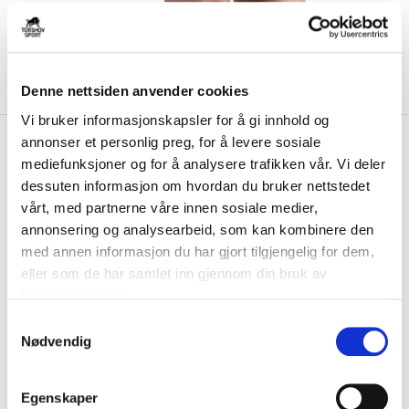
Denne nettsiden anvender cookies
Vi bruker informasjonskapsler for å gi innhold og
kr 749
Nike
NSW Tech Fleece
annonser et personlig preg, for å levere sosiale
mediefunksjoner og for å analysere trafikken vår. Vi deler
Fritidsshorts PD Barn Sort
dessuten informasjon om hvordan du bruker nettstedet
vårt, med partnerne våre innen sosiale medier,
Nike Sportswear Tech Fleece fritidsshorts til barn er laget av et mykt
og lett fleecemateriale som g...
Les mer.
annonsering og analysearbeid, som kan kombinere den
med annen informasjon du har gjort tilgjengelig for dem,
FARGE
eller som de har samlet inn gjennom din bruk av
tjenestene deres.
S
Nødvendig
a
Størrelsesguide
m
Størrelse
t
VELG
STØRRELSE
▾
Egenskaper