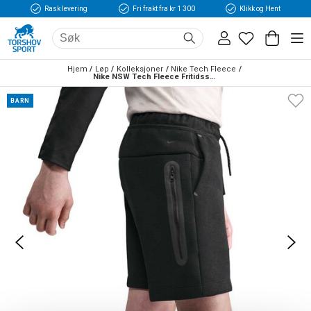
Rask levering
Fri frakt fra kr 1 300
Klikk og Hent
Hjem
Løp
Kolleksjoner
Nike Tech Fleece
Nike NSW Tech Fleece Fritidsshorts PD Barn Sort 
BARN