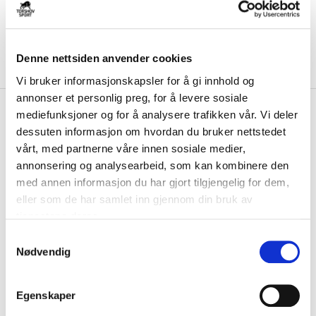
Denne nettsiden anvender cookies
Vi bruker informasjonskapsler for å gi innhold og
annonser et personlig preg, for å levere sosiale
kr 1249
Nike
NSW NK Tech Fleece
mediefunksjoner og for å analysere trafikken vår. Vi deler
Fritidsbukse Lyseblå
dessuten informasjon om hvordan du bruker nettstedet
vårt, med partnerne våre innen sosiale medier,
Førsteklasses komfort. Nike Sportswear Tech Fleece-joggebukse for
annonsering og analysearbeid, som kan kombinere den
senior gir deg komfort hele dagen ...
Les mer.
med annen informasjon du har gjort tilgjengelig for dem,
eller som de har samlet inn gjennom din bruk av
Produktet sendes fra vårt butikk i Bergen.
tjenestene deres.
S
Størrelsesguide
Nødvendig
a
Størrelse
m
VELG
STØRRELSE
▾
t
Egenskaper
y
KLIKK & HENT
LEGG I HANDLEKURV