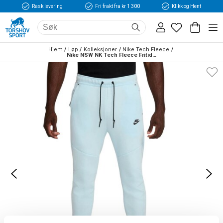
Rask levering
Fri frakt fra kr 1 300
Klikk og Hent
Hjem
Løp
Kolleksjoner
Nike Tech Fleece
Nike NSW NK Tech Fleece Fritidsbukse Lyseblå