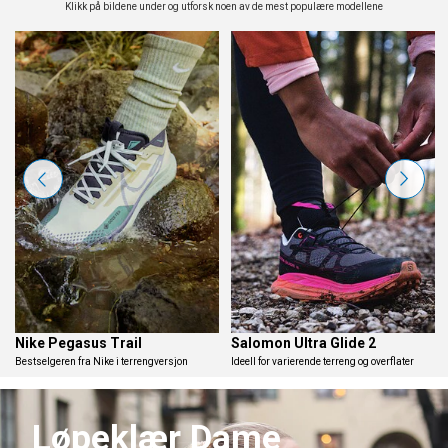
Klikk på bildene under og utforsk noen av de mest populære modellene
Nike Pegasus Trail
Salomon Ultra Glide 2
Bestselgeren fra Nike i terrengversjon
Ideell for varierende terreng og overflater
Løpeklær Dame