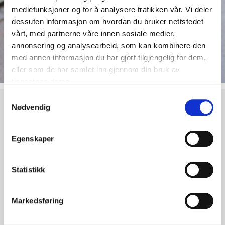
mediefunksjoner og for å analysere trafikken vår. Vi deler
dessuten informasjon om hvordan du bruker nettstedet
vårt, med partnerne våre innen sosiale medier,
annonsering og analysearbeid, som kan kombinere den
med annen informasjon du har gjort tilgjengelig for dem,
eller som de har samlet inn gjennom din bruk av
tjenestene deres.
S
Løpeutstyr
Nødvendig
a
Tilbehøret du trenger til terrengløpingen
m
t
Egenskaper
y
k
k
Statistikk
e
v
Markedsføring
a
l