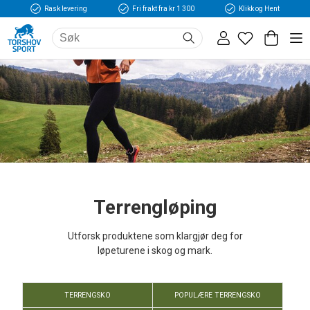
Rask levering
Fri frakt fra kr 1 300
Klikk og Hent
Terrengløping
Utforsk produktene som klargjør deg for
løpeturene i skog og mark.
TERRENGSKO
POPULÆRE TERRENGSKO