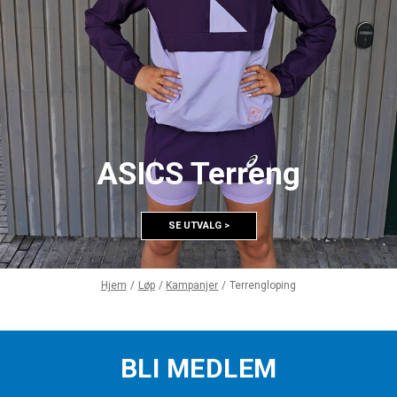
ASICS Terreng
SE UTVALG >
Hjem
Løp
Kampanjer
Terrengloping
BLI MEDLEM