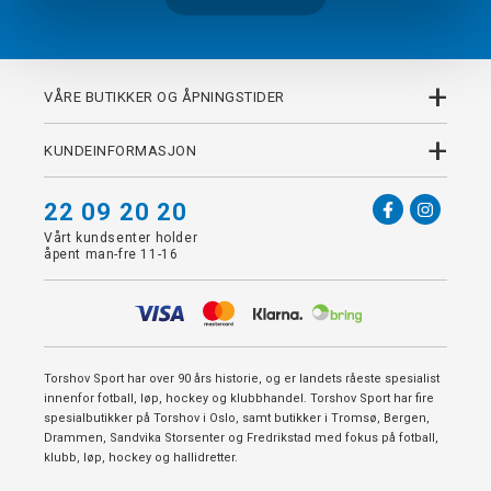
+
VÅRE BUTIKKER OG ÅPNINGSTIDER
+
KUNDEINFORMASJON
22 09 20 20
Vårt kundsenter holder
åpent man-fre 11-16
Torshov Sport har over 90 års historie, og er landets råeste spesialist
innenfor fotball, løp, hockey og klubbhandel. Torshov Sport har fire
spesialbutikker på Torshov i Oslo, samt butikker i Tromsø, Bergen,
Drammen, Sandvika Storsenter og Fredrikstad med fokus på fotball,
klubb, løp, hockey og hallidretter.