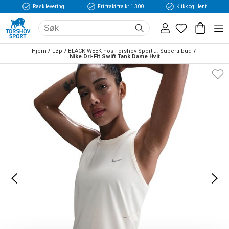
Rask levering
Fri frakt fra kr 1 300
Klikk og Hent
Hjem
Løp
BLACK WEEK hos Torshov Sport Løp
Supertilbud
Nike Dri-Fit Swift Tank Dame Hvit