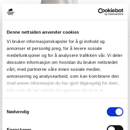
Denne nettsiden anvender cookies
Vi bruker informasjonskapsler for å gi innhold og
kr 269
Nike
Dri-Fit Swift Tank Dame
annonser et personlig preg, for å levere sosiale
kr 449
Hvit
mediefunksjoner og for å analysere trafikken vår. Vi deler
-
40
%
dessuten informasjon om hvordan du bruker nettstedet
Med statistikk fra løpere som deg, prioriterte vi funksjonalitet da vi
vårt, med partnerne våre innen sosiale medier,
oppdatere Swift-basisplaggene...
Les mer.
annonsering og analysearbeid, som kan kombinere den
med annen informasjon du har gjort tilgjengelig for dem,
FARGE
eller som de har samlet inn gjennom din bruk av
tjenestene deres.
S
Nødvendig
Størrelsesguide
a
Størrelse
m
VELG
STØRRELSE
▾
t
Egenskaper