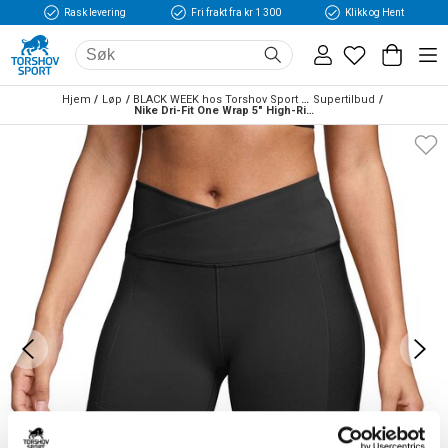
Rask levering
Fri frakt fra kr 1 300
Klikk og Hent
Hjem
Løp
BLACK WEEK hos Torshov Sport Løp
Supertilbud
Nike Dri-Fit One Wrap 5" High-Rise Løpeshorts Dame Sort