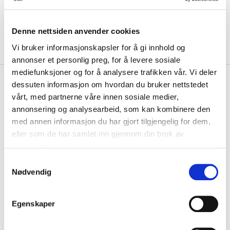
Denne nettsiden anvender cookies
Vi bruker informasjonskapsler for å gi innhold og
annonser et personlig preg, for å levere sosiale
mediefunksjoner og for å analysere trafikken vår. Vi deler
kr 329
Nike
Dri-Fit One Wrap 5" High-
dessuten informasjon om hvordan du bruker nettstedet
kr 549
Rise Løpeshorts Dame Sort
vårt, med partnerne våre innen sosiale medier,
-
40
%
annonsering og analysearbeid, som kan kombinere den
Opp for en treningsøkt eller ned for å slappe av, disse shortsene er de
med annen informasjon du har gjort tilgjengelig for dem,
som er klare for hva enn du ...
Les mer.
eller som de har samlet inn gjennom din bruk av
tjenestene deres.
Størrelsesguide
Størrelse
S
VELG
STØRRELSE
▾
Nødvendig
a
m
KLIKK & HENT
LEGG I HANDLEKURV
t
Velg Størrelse
Egenskaper
y
Valgt alternativ ikke på lager
k