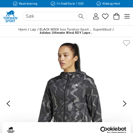
Rask levering
Fri frakt fra kr 1 300
Klikk og Hent
Hjem
Løp
BLACK WEEK hos Torshov Sport Løp
Supertilbud
Adidas Ultimate Wind.RDY Løpejakke Dame Sort