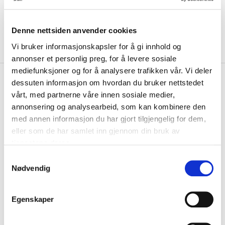
Denne nettsiden anvender cookies
Vi bruker informasjonskapsler for å gi innhold og
annonser et personlig preg, for å levere sosiale
mediefunksjoner og for å analysere trafikken vår. Vi deler
kr 1049
Adidas
Ultimate Wind.RDY
dessuten informasjon om hvordan du bruker nettstedet
kr 1749
Løpejakke Dame Sort
vårt, med partnerne våre innen sosiale medier,
-
40
%
annonsering og analysearbeid, som kan kombinere den
Adidas Ultimate Wind.RDY løpejakke fra adidas hjelper deg gjennom
med annen informasjon du har gjort tilgjengelig for dem,
kjølig og trekkfullt vær med full ...
Les mer.
eller som de har samlet inn gjennom din bruk av
tjenestene deres.
Størrelsesguide
Størrelse
S
VELG
STØRRELSE
▾
Nødvendig
a
m
KLIKK & HENT
LEGG I HANDLEKURV
t
Velg Størrelse
Egenskaper
y
Valgt alternativ ikke på lager
k