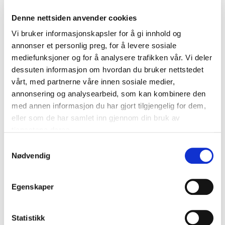
Torshov. Du blir en del av et dynamisk og trivelig
Denne nettsiden anvender cookies
arbeidsmiljø med varierte arbeidsoppgaver - både
selvstendig og i team. Det er en fordel om du har
Vi bruker informasjonskapsler for å gi innhold og
butikkerfaring, og det forventes at du er over
annonser et personlig preg, for å levere sosiale
gjennomsnittet interessert i fotballsko og utstyr.
mediefunksjoner og for å analysere trafikken vår. Vi deler
dessuten informasjon om hvordan du bruker nettstedet
Bli en del av Torshov Sport og bidra til å skape unike
vårt, med partnerne våre innen sosiale medier,
kundeopplevelser!
annonsering og analysearbeid, som kan kombinere den
Arbeidsoppgaver
med annen informasjon du har gjort tilgjengelig for dem,
• Sørge for at våre kunder får svært god service,
eller som de har samlet inn gjennom din bruk av
kompetent veiledning, samt skape gode
tjenestene deres.
kjøpsopplevelser
S
• Holde butikken ryddig, representativ for vårt konsept
Nødvendig
a
og innbydende for våre kunder
m
t
Egenskaper vi er ute etter:
Egenskaper
y
• Strukturert og ansvarsfull
k
• Initiativrik og selvgående
k
Statistikk
• Engasjement og stå-på-vilje