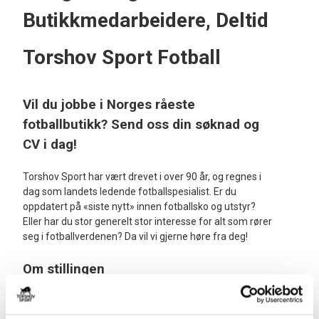
Butikkmedarbeidere, Deltid
Torshov Sport Fotball
Vil du jobbe i Norges råeste
fotballbutikk? Send oss din søknad og
CV i dag!
Torshov Sport har vært drevet i over 90 år, og regnes i
dag som landets ledende fotballspesialist. Er du
oppdatert på «siste nytt» innen fotballsko og utstyr?
Eller har du stor generelt stor interesse for alt som rører
seg i fotballverdenen? Da vil vi gjerne høre fra deg!
Om stillingen
Vi søker etter personer over 20 år som har mulighet til å
jobbe tre lørdager i måneden, samt 1-2
ettermiddager/kvelder i uka i vår fotballbutikk på