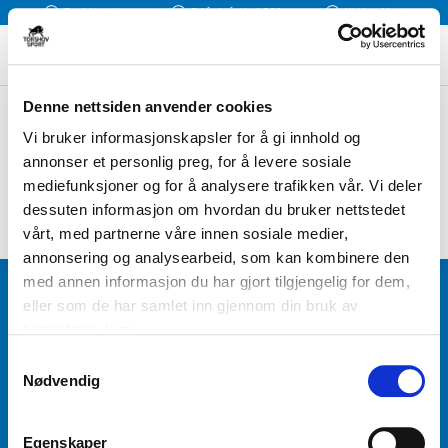
Rask levering
Fri frakt fra kr 1 300
Klikk og Hent
Denne nettsiden anvender cookies
Vi bruker informasjonskapsler for å gi innhold og
annonser et personlig preg, for å levere sosiale
mediefunksjoner og for å analysere trafikken vår. Vi deler
dessuten informasjon om hvordan du bruker nettstedet
vårt, med partnerne våre innen sosiale medier,
annonsering og analysearbeid, som kan kombinere den
med annen informasjon du har gjort tilgjengelig for dem,
BLI MEDLEM
eller som de har samlet inn gjennom din bruk av
tjenestene deres.
Få tilgang til unike fordeler i butikk og på nett som
S
medlem av kundeklubben Team Torshov.
Nødvendig
a
m
t
REGISTRER
Egenskaper