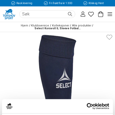
Rask levering
Fri frakt fra kr 1 300
Klikk og Hent
Hjem
Klubbservice
Kolleksjoner
Alle produkter
Select Korsvoll IL Sleeve Fotballstrømper Marine