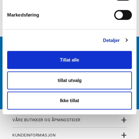
e
+
PRODUKTBESKRIVELSE
v
Markedsføring
+
DETALJER
a
l
g
Detaljer
BLI MEDLEM
Tillat alle
Få tilgang til unike fordeler i butikk og på nett som
medlem av kundeklubben Team Torshov.
tillat utvalg
REGISTRER
Ikke tillat
+
VÅRE BUTIKKER OG ÅPNINGSTIDER
+
KUNDEINFORMASJON