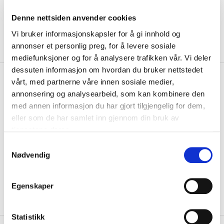
Denne nettsiden anvender cookies
Vi bruker informasjonskapsler for å gi innhold og
annonser et personlig preg, for å levere sosiale
mediefunksjoner og for å analysere trafikken vår. Vi deler
dessuten informasjon om hvordan du bruker nettstedet
kr 119
Select
Korsvoll IL Sleeve
vårt, med partnerne våre innen sosiale medier,
kr 149
Fotballstrømper Marine
annonsering og analysearbeid, som kan kombinere den
med annen informasjon du har gjort tilgjengelig for dem,
Sleeve Fotballstrømper fra Select passer perfekt til deg som liker å
eller som de har samlet inn gjennom din bruk av
spille med vanlige sokker. ...
Les mer.
tjenestene deres.
Størrelse
S
Nødvendig
a
VELG
STØRRELSE
▾
m
LOGG INN FOR Å KJØPE
t
Egenskaper
y
På lager
Gratis frakt på bestillinger over 1300,-.
k
k
Statistikk