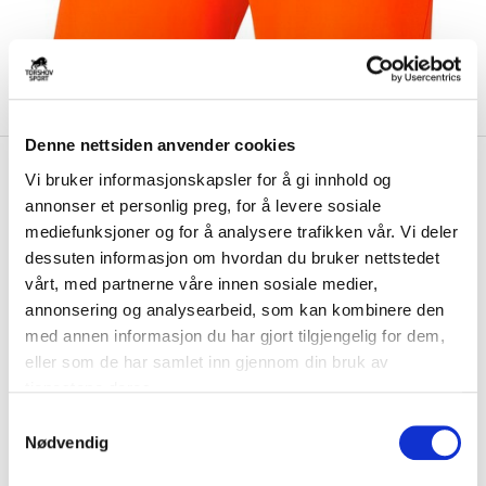
Denne nettsiden anvender cookies
kr 199
Nike
Park III Treningsshorts
Vi bruker informasjonskapsler for å gi innhold og
Barn Oransje
annonser et personlig preg, for å levere sosiale
mediefunksjoner og for å analysere trafikken vår. Vi deler
Nike Park III treningsshorts er laget av polyester med Dri-FIT-teknologi,
dessuten informasjon om hvordan du bruker nettstedet
som holder deg tørr og kom...
Les mer.
vårt, med partnerne våre innen sosiale medier,
annonsering og analysearbeid, som kan kombinere den
FARGE
med annen informasjon du har gjort tilgjengelig for dem,
eller som de har samlet inn gjennom din bruk av
tjenestene deres.
S
Nødvendig
a
m
Størrelse