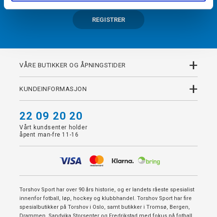
REGISTRER
+
VÅRE BUTIKKER OG ÅPNINGSTIDER
+
KUNDEINFORMASJON
22 09 20 20
Vårt kundsenter holder
åpent man-fre 11-16
Torshov Sport har over 90 års historie, og er landets råeste spesialist
innenfor fotball, løp, hockey og klubbhandel. Torshov Sport har fire
spesialbutikker på Torshov i Oslo, samt butikker i Tromsø, Bergen,
Drammen, Sandvika Storsenter og Fredrikstad med fokus på fotball,