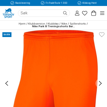
Rask levering
Fri frakt fra kr 1 300
Klikk og Hent
Hjem
Klubbservice
Klubbtøy
Nike
Spillershorts
Nike Park III Treningsshorts Barn Oransje
BARN