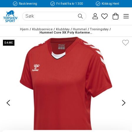
Rask levering
Fri frakt fra kr 1 300
Klikk og Hent
Hjem
Klubbservice
Klubbtøy
Hummel
Treningstøy
Hummel Core XK Poly Kortermet Trøye Dame Rød
DAME