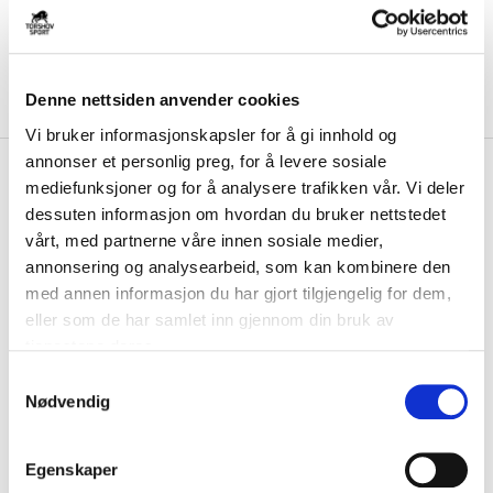
Denne nettsiden anvender cookies
Vi bruker informasjonskapsler for å gi innhold og
annonser et personlig preg, for å levere sosiale
kr 179
Hummel
Core XK Poly
mediefunksjoner og for å analysere trafikken vår. Vi deler
kr 299
Kortermet Trøye Dame Rød
dessuten informasjon om hvordan du bruker nettstedet
-
40
%
vårt, med partnerne våre innen sosiale medier,
Hummel Core XK Poly Kortermet trøye til dame er laget av
annonsering og analysearbeid, som kan kombinere den
hurtigtørkende og komfortabelt materiale....
Les mer.
med annen informasjon du har gjort tilgjengelig for dem,
FARGE
eller som de har samlet inn gjennom din bruk av
tjenestene deres.
S
Nødvendig
a
Størrelse
m
VELG
STØRRELSE
▾
t
Egenskaper
y