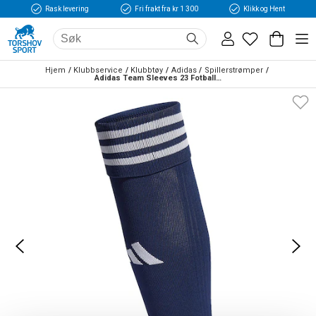
Rask levering
Fri frakt fra kr 1 300
Klikk og Hent
Hjem
Klubbservice
Klubbtøy
Adidas
Spillerstrømper
Adidas Team Sleeves 23 Fotballstrømper Marine/Hvit