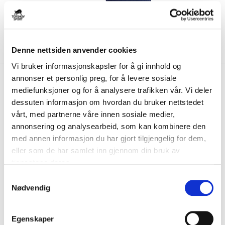
Denne nettsiden anvender cookies
Vi bruker informasjonskapsler for å gi innhold og
kr 149
Adidas
Team Sleeves 23
annonser et personlig preg, for å levere sosiale
mediefunksjoner og for å analysere trafikken vår. Vi deler
Fotballstrømper Marine/Hvit
dessuten informasjon om hvordan du bruker nettstedet
vårt, med partnerne våre innen sosiale medier,
Team Sleeves fra adidas passer perfekt til deg som liker å spille med
vanlige sokker og ha lagstrømp...
Les mer.
annonsering og analysearbeid, som kan kombinere den
med annen informasjon du har gjort tilgjengelig for dem,
FARGE
eller som de har samlet inn gjennom din bruk av
tjenestene deres.
S
Nødvendig
a
Størrelsesguide
m
Størrelse
t
VELG
STØRRELSE
▾
Egenskaper