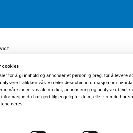
VICE
s
b
r cookies
tte
gelser
er for å gi innhold og annonser et personlig preg, for å levere s
Torshov Sport har over 90 års histor
klubbhandel. Torshov Sport har fir
nalysere trafikken vår. Vi deler dessuten informasjon om hvorda
vering
Drammen, Sandvika Storsenter og Fr
inger
nerne våre innen sosiale medier, annonsering og analysearbeid, 
stilte spørsmål
formasjon du har gjort tilgjengelig for dem, eller som de har sa
oven
stene deres.