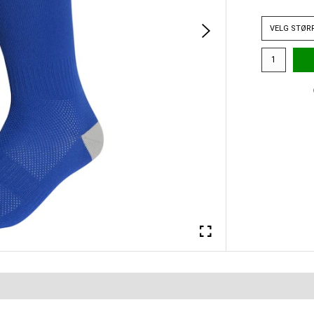
VELG
STØR