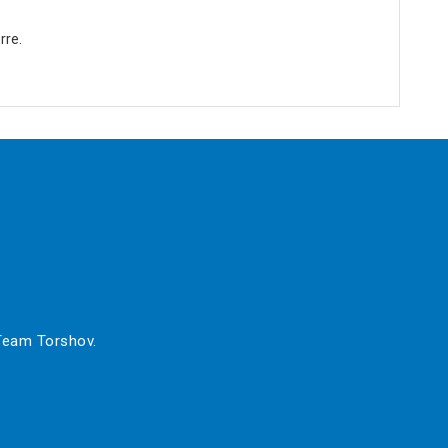
rre.
 Team Torshov.