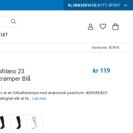
KLUBBSERVICE
/
BYTT SPORT
TLET
Varekode:
IB7818
kr 119
Milano 23
trømper Blå
no er en fotballstrømpe med anatomisk passform. AEROREADY
ktighet slik at fø...
Les mer.