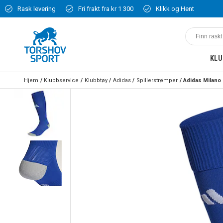
Rask levering
Fri frakt fra kr 1 300
Klikk og Hent
KLU
Hjem
Klubbservice
Klubbtøy
Adidas
Spillerstrømper