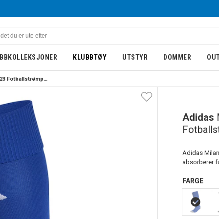
BBKOLLEKSJONER
KLUBBTØY
UTSTYR
DOMMER
OU
Adidas Milano 23 Fotballstrømper Blå
Adidas
Fotballs
Adidas Mila
absorberer fu
FARGE