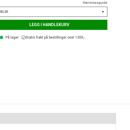
Størrelsesguide
RELSE
▾
LEGG I HANDLEKURV
På lager
Gratis frakt på bestillinger over 1300,-.