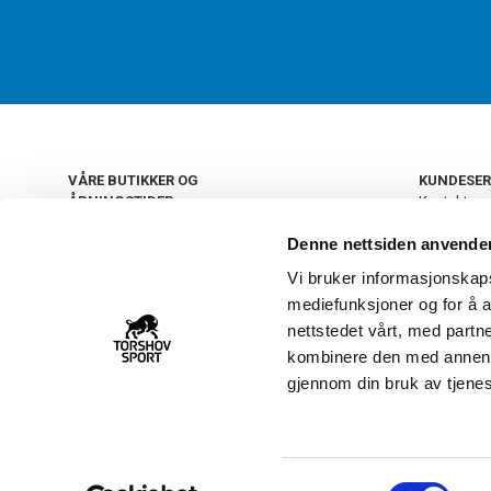
VÅRE BUTIKKER OG
KUNDESER
ÅPNINGSTIDER
Kontakt os
Kundeklub
+
OSLO
Denne nettsiden anvende
Retur og by
Salgsbetin
Vi bruker informasjonskapsl
+
Personvern
NORGE
mediefunksjoner og for å a
Frakt og le
Ledige still
nettstedet vårt, med part
FAQ - Ofte 
kombinere den med annen in
22 09 20 20
Åpenhetsl
gjennom din bruk av tjene
Vårt kundsenter holder
åpent man-fre 11-16
S