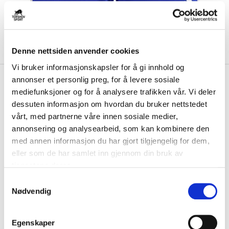
Denne nettsiden anvender cookies
Vi bruker informasjonskapsler for å gi innhold og
kr 279
Adidas
Squadra 25
annonser et personlig preg, for å levere sosiale
mediefunksjoner og for å analysere trafikken vår. Vi deler
Spillershorts Blå
dessuten informasjon om hvordan du bruker nettstedet
vårt, med partnerne våre innen sosiale medier,
Adidas Squadra 25 Spillershorts er laget av AEROREADY-materiale,
som ventilerer og hjelper til med å...
Les mer.
annonsering og analysearbeid, som kan kombinere den
med annen informasjon du har gjort tilgjengelig for dem,
FARGE
eller som de har samlet inn gjennom din bruk av
tjenestene deres.
S
Nødvendig
a
Størrelsesguide
m
Størrelse
t
VELG
STØRRELSE
▾
Egenskaper