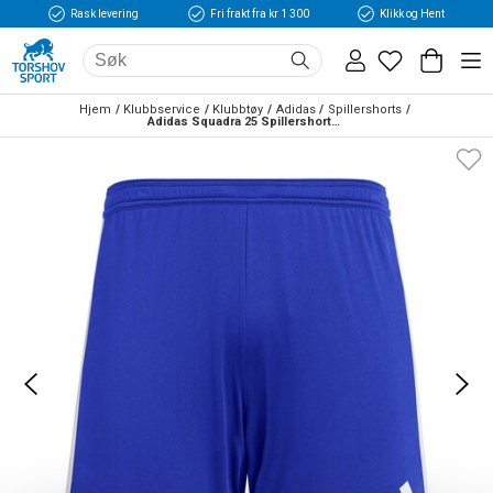
Rask levering
Fri frakt fra kr 1 300
Klikk og Hent
Hjem
Klubbservice
Klubbtøy
Adidas
Spillershorts
Adidas Squadra 25 Spillershorts Blå