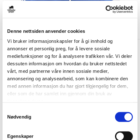
Denne nettsiden anvender cookies
Vi bruker informasjonskapsler for å gi innhold og
kr 249
Adidas
Squadra 25
annonser et personlig preg, for å levere sosiale
mediefunksjoner og for å analysere trafikken vår. Vi deler
Spillershorts Barn Blå
dessuten informasjon om hvordan du bruker nettstedet
vårt, med partnerne våre innen sosiale medier,
Adidas Squadra 25 Spillershorts til barn er laget av AEROREADY-
materiale, som ventilerer og hjelper ...
Les mer.
annonsering og analysearbeid, som kan kombinere den
med annen informasjon du har gjort tilgjengelig for dem,
FARGE
eller som de har samlet inn gjennom din bruk av
tjenestene deres.
S
Nødvendig
a
Størrelsesguide
m
Størrelse
t
VELG
STØRRELSE
▾
Egenskaper