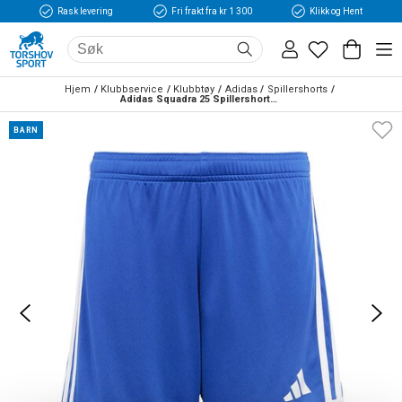
Rask levering
Fri frakt fra kr 1 300
Klikk og Hent
Hjem
Klubbservice
Klubbtøy
Adidas
Spillershorts
Adidas Squadra 25 Spillershorts Barn Blå
BARN