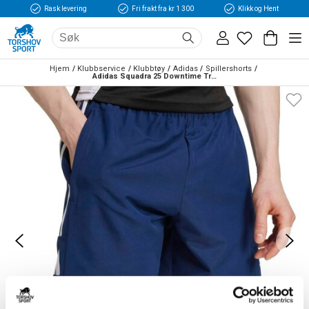
Rask levering
Fri frakt fra kr 1 300
Klikk og Hent
Hjem
Klubbservice
Klubbtøy
Adidas
Spillershorts
Adidas Squadra 25 Downtime Treningsshorts Marine/Hvit