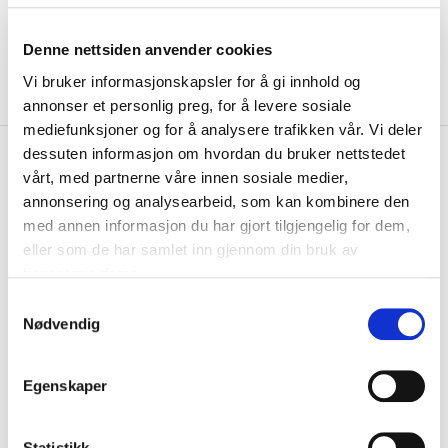
Denne nettsiden anvender cookies
Vi bruker informasjonskapsler for å gi innhold og
annonser et personlig preg, for å levere sosiale
mediefunksjoner og for å analysere trafikken vår. Vi deler
kr 349
dessuten informasjon om hvordan du bruker nettstedet
Adidas
Squadra 25 Downtime
vårt, med partnerne våre innen sosiale medier,
Treningsshorts Marine/Hvit
annonsering og analysearbeid, som kan kombinere den
med annen informasjon du har gjort tilgjengelig for dem,
Adidas Squadra 25 Treningsshorts er laget med AEROREADY-
eller som de har samlet inn gjennom din bruk av
materiale, som ventilerer og hjelper til med...
Les mer.
tjenestene deres.
Størrelsesguide
S
Størrelse
Nødvendig
a
VELG
STØRRELSE
▾
m
LEGG I HANDLEKURV
t
Egenskaper
y
k
På lager
Gratis frakt på bestillinger over 1300,-.
k
Statistikk