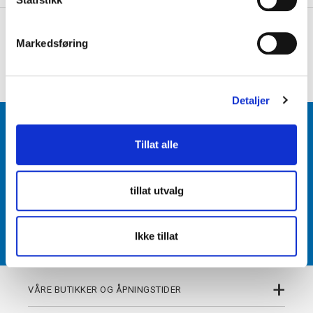
e
+
PRODUKTBESKRIVELSE
v
Markedsføring
a
+
DETALJER
l
g
Detaljer
BLI MEDLEM
Tillat alle
Få tilgang til unike fordeler i butikk og på nett som
medlem av kundeklubben Team Torshov.
tillat utvalg
REGISTRER
Ikke tillat
+
VÅRE BUTIKKER OG ÅPNINGSTIDER