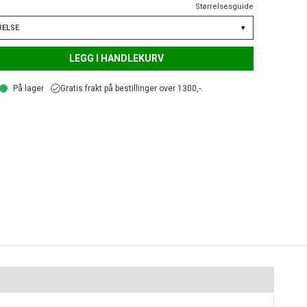
Størrelsesguide
RELSE
▾
LEGG I HANDLEKURV
På lager
Gratis frakt på bestillinger over 1300,-.