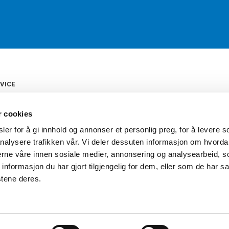
VICE
s
b
r cookies
tte
gelser
er for å gi innhold og annonser et personlig preg, for å levere s
Torshov Sport har over 90 års histor
klubbhandel. Torshov Sport har fir
nalysere trafikken vår. Vi deler dessuten informasjon om hvorda
vering
Drammen, Sandvika Storsenter og Fr
inger
nerne våre innen sosiale medier, annonsering og analysearbeid, 
stilte spørsmål
formasjon du har gjort tilgjengelig for dem, eller som de har sa
oven
stene deres.