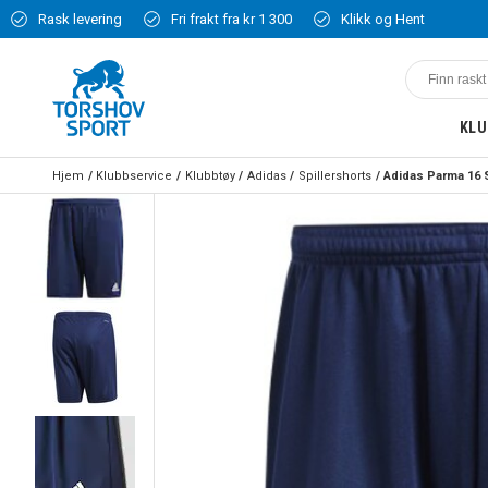
Rask levering
Fri frakt fra kr 1 300
Klikk og Hent
KLU
Hjem
Klubbservice
Klubbtøy
Adidas
Spillershorts