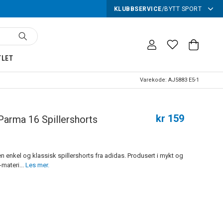
KLUBBSERVICE
/
BYTT SPORT
TLET
Varekode:
AJ5883 E5-1
kr 159
Parma 16 Spillershorts
n enkel og klassisk spillershorts fra adidas. Produsert i mykt og
-materi...
Les mer.