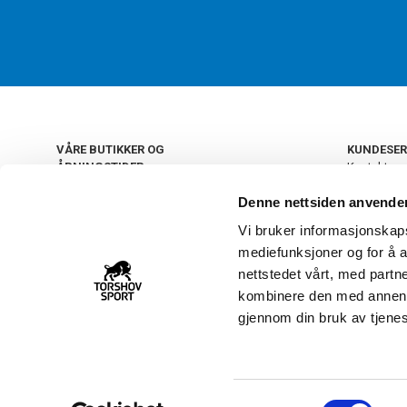
VÅRE BUTIKKER OG
KUNDESER
ÅPNINGSTIDER
Kontakt os
Kundeklub
+
OSLO
Denne nettsiden anvende
Retur og by
Salgsbetin
Vi bruker informasjonskapsl
+
Personvern
NORGE
mediefunksjoner og for å a
Frakt og le
Ledige still
nettstedet vårt, med part
FAQ - Ofte 
kombinere den med annen in
22 09 20 20
Åpenhetsl
gjennom din bruk av tjene
Vårt kundsenter holder
åpent man-fre 11-16
S