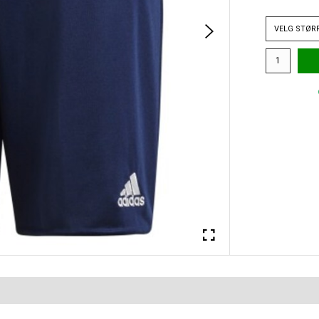
VELG
STØR