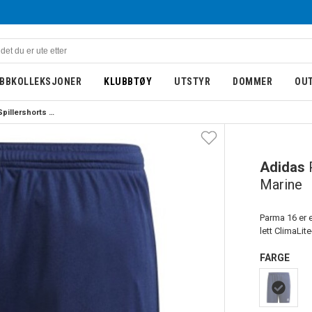
BBKOLLEKSJONER
KLUBBTØY
UTSTYR
DOMMER
OU
Adidas Parma 16 Spillershorts Marine
Adidas
Marine
Parma 16 er e
lett ClimaLite
FARGE