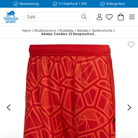
Rask levering
Fri frakt fra kr 1 300
Klikk og Hent
Hjem
Klubbservice
Klubbtøy
Adidas
Spillershorts
Adidas Condivo 22 Keepershorts Rød