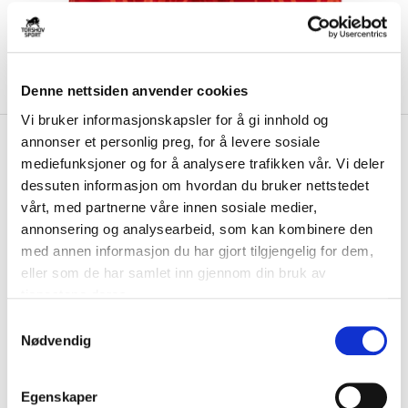
Denne nettsiden anvender cookies
Vi bruker informasjonskapsler for å gi innhold og
kr 449
Adidas
Condivo 22
annonser et personlig preg, for å levere sosiale
mediefunksjoner og for å analysere trafikken vår. Vi deler
Keepershorts Rød
dessuten informasjon om hvordan du bruker nettstedet
vårt, med partnerne våre innen sosiale medier,
Adidas Condivo 22 Keepershorts er en shorts laget av AeroReady
materiale, som holder deg tørr og kom...
Les mer.
annonsering og analysearbeid, som kan kombinere den
med annen informasjon du har gjort tilgjengelig for dem,
FARGE
eller som de har samlet inn gjennom din bruk av
tjenestene deres.
S
Nødvendig
a
Størrelsesguide
m
Størrelse
t
VELG
STØRRELSE
▾
Egenskaper