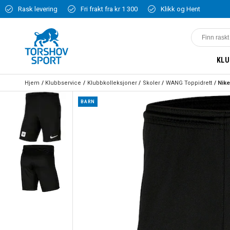
Rask levering
Fri frakt fra kr 1 300
Klikk og Hent
KLU
Hjem
Klubbservice
Klubbkolleksjoner
Skoler
WANG Toppidrett
BARN