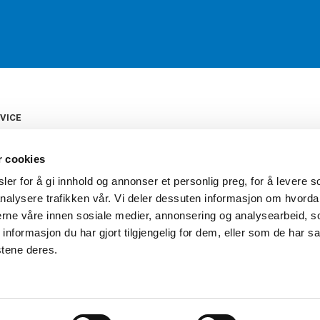
VICE
s
b
r cookies
tte
gelser
er for å gi innhold og annonser et personlig preg, for å levere s
Torshov Sport har over 90 års histor
klubbhandel. Torshov Sport har fir
nalysere trafikken vår. Vi deler dessuten informasjon om hvorda
vering
Drammen, Sandvika Storsenter og Fr
inger
nerne våre innen sosiale medier, annonsering og analysearbeid, 
stilte spørsmål
formasjon du har gjort tilgjengelig for dem, eller som de har sa
oven
stene deres.