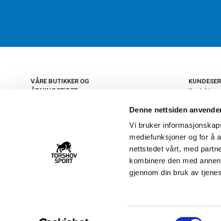
VÅRE BUTIKKER OG
KUNDESER
ÅPNINGSTIDER
Kontakt os
Kundeklub
+
OSLO
Denne nettsiden anvende
Retur og by
Salgsbetin
Vi bruker informasjonskapsl
+
Personvern
NORGE
mediefunksjoner og for å a
Frakt og le
Ledige still
nettstedet vårt, med part
FAQ - Ofte 
kombinere den med annen in
22 09 20 20
Åpenhetsl
gjennom din bruk av tjene
Vårt kundsenter holder
åpent man-fre 11-16
S