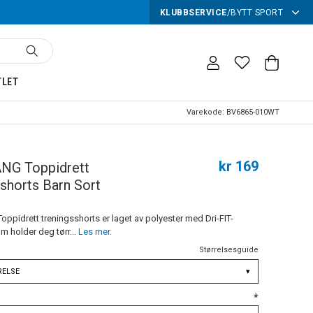
KLUBBSERVICE
/
BYTT SPORT
TLET
Varekode:
BV6865-010WT
kr 169
NG Toppidrett
shorts Barn Sort
ppidrett treningsshorts er laget av polyester med Dri-FIT-
m holder deg tørr...
Les mer.
Størrelsesguide
RELSE
▾
*