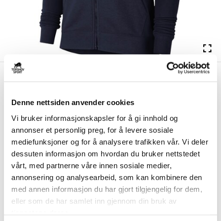
kr 375
Nike
Ski VGS Full-Zip
kr 749
Hettegenser Dame Marine
Denne nettsiden anvender cookies
Nike Ski VGS Full-Zip Hettegenser til dame er laget av myk og
Vi bruker informasjonskapsler for å gi innhold og
komfortabel bomull. Hette med snøring ...
Les mer.
annonser et personlig preg, for å levere sosiale
Utgående klubbprodukt på tilbud så langt lageret rekker. Ny utgave vil bli
mediefunksjoner og for å analysere trafikken vår. Vi deler
tilgjengelig i 2026.
dessuten informasjon om hvordan du bruker nettstedet
vårt, med partnerne våre innen sosiale medier,
annonsering og analysearbeid, som kan kombinere den
Størrelse
med annen informasjon du har gjort tilgjengelig for dem,
VELG
STØRRELSE
▾
eller som de har samlet inn gjennom din bruk av
Brystlogo
*
tjenestene deres.