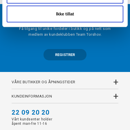
BLI MEDLEM
Ikke tillat
Få tilgang til unike fordeler i butikk og på nett som
medlem av kundeklubben Team Torshov.
REGISTRER
+
VÅRE BUTIKKER OG ÅPNINGSTIDER
+
KUNDEINFORMASJON
22 09 20 20
Vårt kundsenter holder
åpent man-fre 11-16