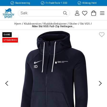
Rask levering
Fri frakt fra kr 1 300
Klikk og Hent
Hjem
Klubbservice
Klubbkolleksjoner
Skoler
Ski VGS
Nike Ski VGS Full-Zip Hettegenser Dame Marine
DAME
UTGÅENDE