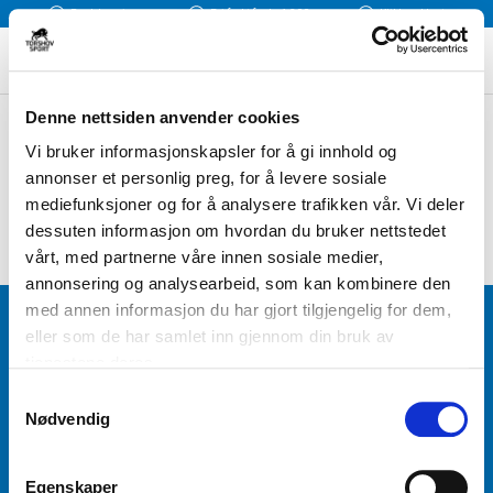
Rask levering
Fri frakt fra kr 1 300
Klikk og Hent
Denne nettsiden anvender cookies
FILTER / SORTER ETTER
Vi bruker informasjonskapsler for å gi innhold og
annonser et personlig preg, for å levere sosiale
mediefunksjoner og for å analysere trafikken vår. Vi deler
dessuten informasjon om hvordan du bruker nettstedet
vårt, med partnerne våre innen sosiale medier,
annonsering og analysearbeid, som kan kombinere den
med annen informasjon du har gjort tilgjengelig for dem,
BLI MEDLEM
eller som de har samlet inn gjennom din bruk av
tjenestene deres.
Få tilgang til unike fordeler i butikk og på nett som
S
medlem av kundeklubben Team Torshov.
Nødvendig
a
m
t
REGISTRER
Egenskaper