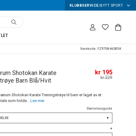
KLUBBSERVICE
/
BYTT SPORT
TLET
Varekode:
FZ9758-463BSK
kr 195
rum Shotokan Karate
kr 229
trøye Barn Blå/Hvit
Bærum Shotokan Karate Treningstrøye til barn er laget av et
riale som holde...
Les mer.
Størrelsesguide
RELSE
▾
*