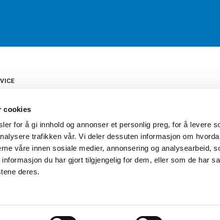
VICE
s
b
r cookies
tte
gelser
er for å gi innhold og annonser et personlig preg, for å levere s
Torshov Sport har over 90 års histor
klubbhandel. Torshov Sport har fir
nalysere trafikken vår. Vi deler dessuten informasjon om hvorda
vering
Drammen, Sandvika Storsenter og Fr
inger
nerne våre innen sosiale medier, annonsering og analysearbeid, 
stilte spørsmål
formasjon du har gjort tilgjengelig for dem, eller som de har sa
oven
stene deres.