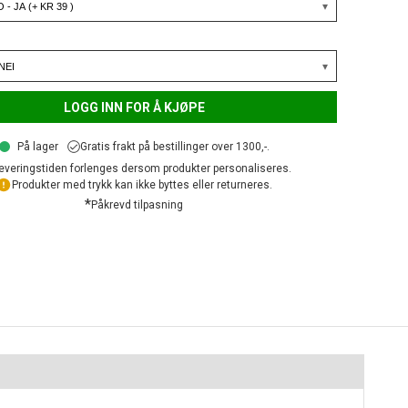
LOGG INN FOR Å KJØPE
På lager
Gratis frakt på bestillinger over 1300,-.
everingstiden forlenges dersom produkter personaliseres.
Produkter med trykk kan ikke byttes eller returneres.
*
Påkrevd tilpasning