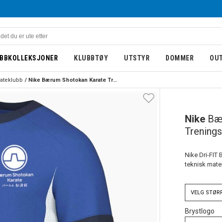
BBKOLLEKSJONER
KLUBBTØY
UTSTYR
DOMMER
OU
ateklubb
Nike Bærum Shotokan Karate Treningstrøye Barn Blå/Hvit
BARN
Nike
Bæ
Trenings
Nike Dri-FIT 
teknisk mate
VELG
STØR
Brystlogo