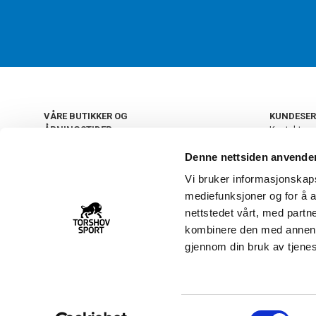
VÅRE BUTIKKER OG
KUNDESER
ÅPNINGSTIDER
Kontakt os
Kundeklub
+
OSLO
Denne nettsiden anvende
Retur og by
Salgsbetin
Vi bruker informasjonskapsl
+
Personvern
NORGE
mediefunksjoner og for å a
Frakt og le
Ledige still
nettstedet vårt, med part
FAQ - Ofte 
kombinere den med annen in
22 09 20 20
Åpenhetsl
gjennom din bruk av tjene
Vårt kundsenter holder
åpent man-fre 11-16
S