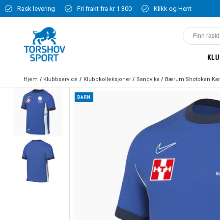
Rask levering
Fri frakt fra kr 1 300
Klikk og Hent
KLU
Hjem
Klubbservice
Klubbkolleksjoner
Sandvika
Bærum Shotokan Kar
BARN