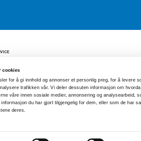
VICE
s
b
r cookies
tte
gelser
er for å gi innhold og annonser et personlig preg, for å levere s
Torshov Sport har over 90 års histor
klubbhandel. Torshov Sport har fir
nalysere trafikken vår. Vi deler dessuten informasjon om hvorda
vering
Drammen, Sandvika Storsenter og Fr
inger
nerne våre innen sosiale medier, annonsering og analysearbeid, 
stilte spørsmål
formasjon du har gjort tilgjengelig for dem, eller som de har sa
oven
stene deres.