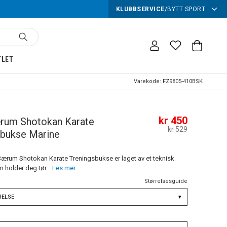
KLUBBSERVICE
/
BYTT SPORT
TLET
Varekode:
FZ9805-410BSK
kr 450
rum Shotokan Karate
kr 529
sbukse Marine
 Bærum Shotokan Karate Treningsbukse er laget av et teknisk
 holder deg tør...
Les mer.
Størrelsesguide
RELSE
▾