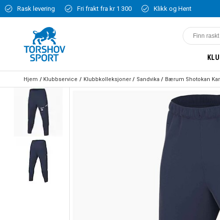
Rask levering
Fri frakt fra kr 1 300
Klikk og Hent
KLU
Hjem
Klubbservice
Klubbkolleksjoner
Sandvika
Bærum Shotokan Kar