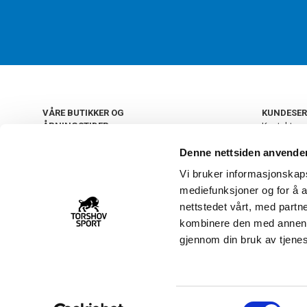
VÅRE BUTIKKER OG
KUNDESER
ÅPNINGSTIDER
Kontakt os
Kundeklub
+
OSLO
Denne nettsiden anvende
Retur og by
Salgsbetin
Vi bruker informasjonskapsl
+
Personvern
NORGE
mediefunksjoner og for å a
Frakt og le
Ledige still
nettstedet vårt, med part
FAQ - Ofte 
kombinere den med annen in
22 09 20 20
Åpenhetsl
gjennom din bruk av tjene
Vårt kundsenter holder
åpent man-fre 11-16
S