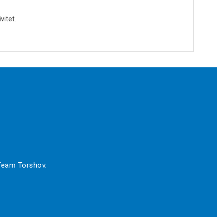
vitet.
 Team Torshov.