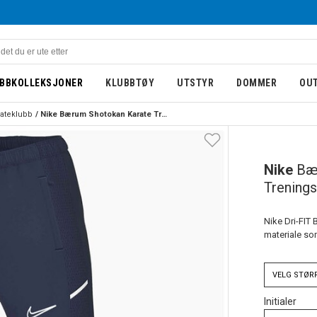
BBKOLLEKSJONER
KLUBBTØY
UTSTYR
DOMMER
OU
ateklubb
Nike Bærum Shotokan Karate Treningsbukse Marine
Nike
Bæ
Trening
Nike Dri-FIT
materiale som
VELG
STØR
Initialer